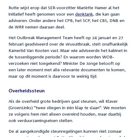
Rutte wijst erop dat SER-voorzitter Mariëtte Hamer al het
initiatief heeft genomen voor een
denktank
, die kan gaan
adviseren. Onder andere het CPB, het SCP, het CBS, DNB en
de WRR nemen daaraan deel.
Het Outbreak Management Team heeft op 24 januari en 27
februari geadviseerd over de virusuitbraak, stelt onafhankelijk
Kamerlid Van Kooten vast. Maar wie adviseerde het kabinet in
de tussenliggende periode? En waarom worden WOB-
verzoeken niet toegekend? Minister De Jonge belooft op
een later moment met alle relevante documenten te komen,
maar op dit moment is daarvoor te weinig tijd.
Overheidssteun
Als de overheid grote bedrijven gaat steunen, wil Klaver
(GroenLinks) "twee vliegen in één klap te slaan". We moeten
ze volgens hem niet alleen overeind houden, maar daarbij
ook verduurzamingseisen stellen.
De al aangekondigde steunregelingen kunnen niet zomaar