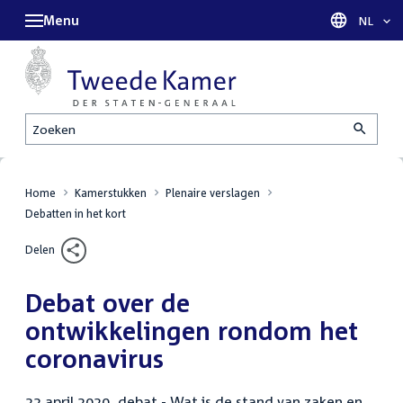
Menu
Taal sel
NL
Zoeken
Home
Kamerstukken
Plenaire verslagen
Debatten in het kort
Delen
Debat over de
ontwikkelingen rondom het
coronavirus
22 april 2020, debat - Wat is de stand van zaken en