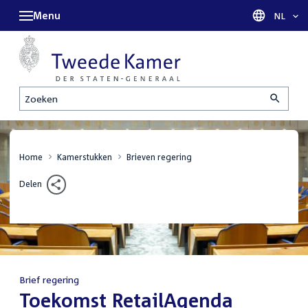
Menu
Taal sel
NL
Zoeken
Home
Kamerstukken
Brieven regering
Delen
Brief regering
:
Toekomst RetailAgenda