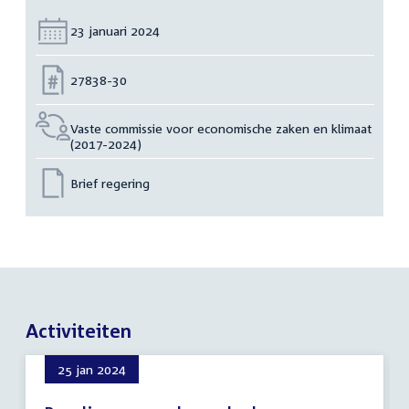
Datum:
23 januari 2024
Nummer:
27838-30
Vaste commissie voor economische zaken en klimaat
(2017-2024)
Brief regering
Activiteiten
25 jan 2024