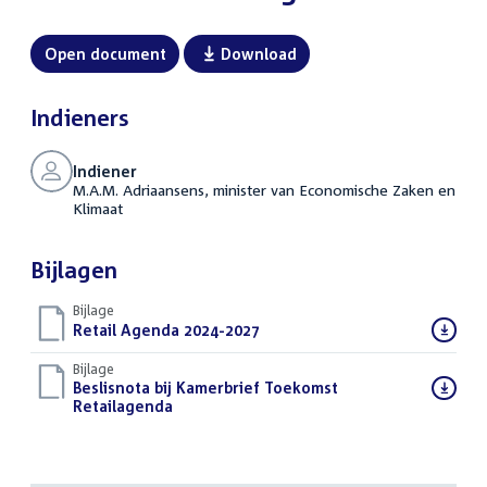
Open document
Download
Indieners
Indiener
M.A.M. Adriaansens, minister van Economische Zaken en
Klimaat
Bijlagen
Bijlage
Download
Retail Agenda 2024-2027
(PDF)
bestand:
Bijlage
Download
Beslisnota bij Kamerbrief Toekomst
bestand:
Retailagenda
(PDF)