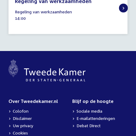
Regeling van werkzaamheden
25
Regeling van werkzaamheden
januari
Tijd
14:00
2024
activiteit:
Over Tweedekamer.nl
Blijf op de hoogte
Colofon
Sociale media
Disclaimer
E-mailattenderingen
Uw privacy
Debat Direct
Cookies