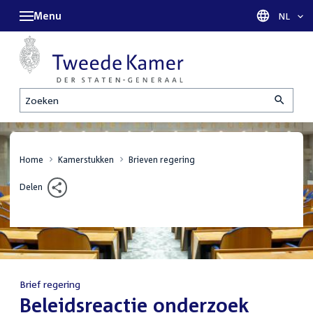
Menu
Taal sel
NL
Zoeken
Home
Kamerstukken
Brieven regering
Delen
Brief regering
:
Beleidsreactie onderzoek