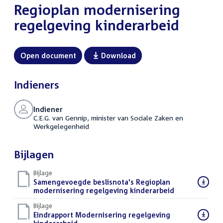
Regioplan modernisering
regelgeving kinderarbeid
Open document
Download
Indieners
Indiener
C.E.G. van Gennip, minister van Sociale Zaken en
Werkgelegenheid
Bijlagen
Bijlage
Download
Samengevoegde beslisnota's Regioplan
bestand:
modernisering regelgeving kinderarbeid
(PDF)
Bijlage
Download
Eindrapport Modernisering regelgeving