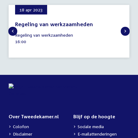
18 apr 2023
Regeling van werkzaamheden
18
Regeling van werkzaamheden
april
Tijd
16:00
2023
activiteit:
Over Tweedekamer.nl
Blijf op de hoogte
Colofon
Sociale media
Disclaimer
E-mailattenderingen