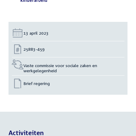
bestand:
kinderarbeid
(PDF)
Datum:
13 april 2023
Nummer:
25883-459
Vaste commissie voor sociale zaken en
werkgelegenheid
Brief regering
Activiteiten