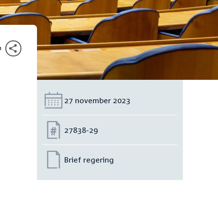
n
Datum:
27 november 2023
Nummer:
27838-29
Brief regering