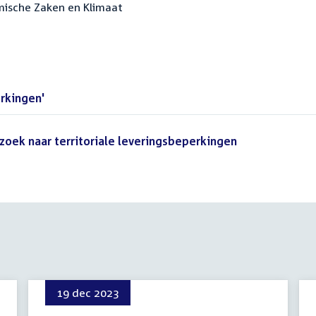
mische Zaken en Klimaat
erkingen'
(PDF)
zoek naar territoriale leveringsbeperkingen
(PDF)
19 dec 2023