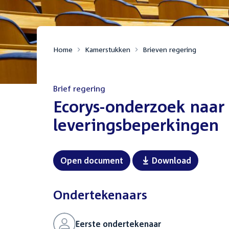
Home
Kamerstukken
Brieven regering
Brief regering
:
Ecorys-onderzoek naar t
leveringsbeperkingen
Open document
Download
Ondertekenaars
Eerste ondertekenaar