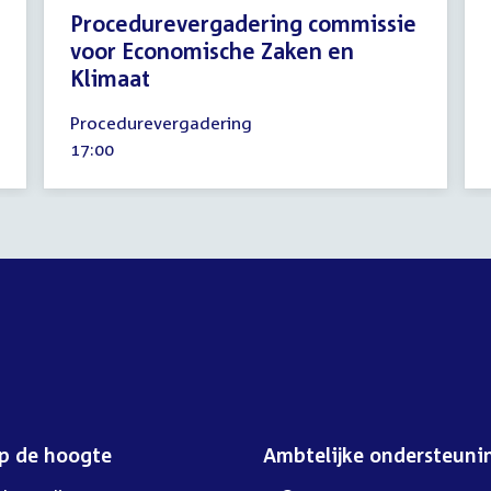
Procedurevergadering commissie
voor Economische Zaken en
Klimaat
19
Procedurevergadering
december
Tijd
17:00
2023
activiteit:
op de hoogte
Ambtelijke ondersteuni