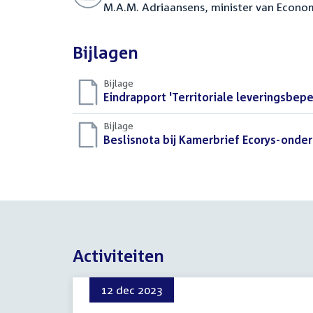
M.A.M. Adriaansens, minister van Econo
Bijlagen
Bijlage
Download
Eindrapport 'Territoriale leveringsbep
bestand:
Bijlage
Download
Beslisnota bij Kamerbrief Ecorys-onder
bestand:
Activiteiten
12 dec 2023