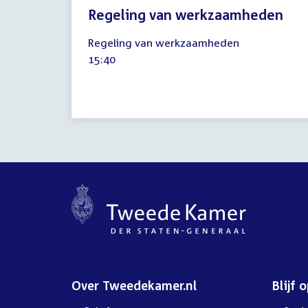
Regeling van werkzaamheden
12
Regeling van werkzaamheden
december
Tijd
15:40
2023
activiteit:
Over Tweedekamer.nl
Blijf 