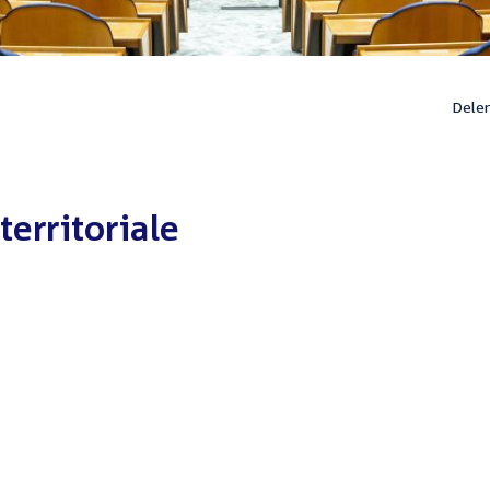
Dele
erritoriale