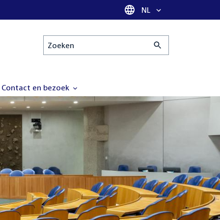
Taal selectie
NL
Zoeken
Contact en bezoek