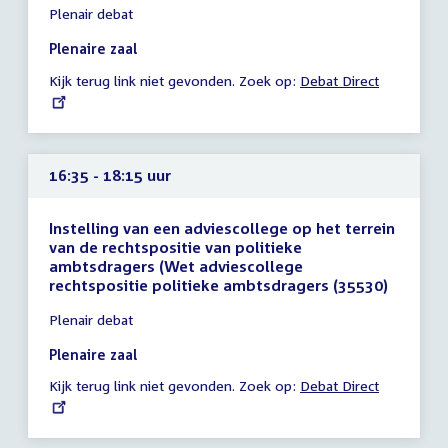
Plenair debat
vergadering
16:15
Plenaire zaal
-
Kijk terug link niet gevonden. Zoek op:
External
Debat Direct
16:35
link:
uur
16:35 - 18:15 uur
Instelling van een adviescollege op het terrein
van de rechtspositie van politieke
ambtsdragers (Wet adviescollege
rechtspositie politieke ambtsdragers (35530)
Tijd
Plenair debat
vergadering
16:35
Plenaire zaal
-
Kijk terug link niet gevonden. Zoek op:
External
Debat Direct
18:15
link:
uur