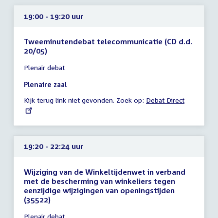
19:00 - 19:20 uur
Tweeminutendebat telecommunicatie (CD d.d.
20/05)
Tijd
Plenair debat
vergadering
19:00
Plenaire zaal
-
Kijk terug link niet gevonden. Zoek op:
External
Debat Direct
19:20
link:
uur
19:20 - 22:24 uur
Wijziging van de Winkeltijdenwet in verband
met de bescherming van winkeliers tegen
eenzijdige wijzigingen van openingstijden
(35522)
Tijd
Plenair debat