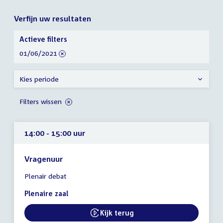
Verfijn uw resultaten
Verfijn
Actieve filters
uw
verwijder
01/06/2021
resultaten
filter
Kies periode
Filters wissen
14:00 - 15:00 uur
Vragenuur
Tijd
Plenair debat
vergadering
14:00
Plenaire zaal
-
15:00
Kijk terug
External link:
uur