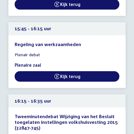
15:45
Kijk terug
External link:
uur
15:45 - 16:15 uur
Regeling van werkzaamheden
Tijd
Plenair debat
vergadering
15:45
Plenaire zaal
-
16:15
Kijk terug
External link:
uur
16:15 - 16:35 uur
Tweeminutendebat Wijziging van het Besluit
toegelaten instellingen volkshuisvesting 2015
(32847-745)
Tijd