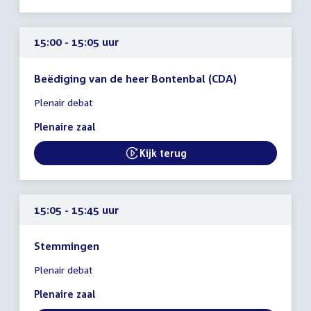
15:00 - 15:05 uur
Beëdiging van de heer Bontenbal (CDA)
Tijd
Plenair debat
vergadering
15:00
Plenaire zaal
-
15:05
Kijk terug
External link:
uur
15:05 - 15:45 uur
Stemmingen
Tijd
Plenair debat
vergadering
15:05
Plenaire zaal
-