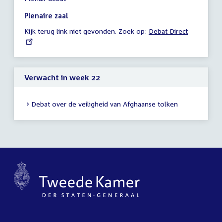
vergadering
19:20
Plenaire zaal
-
Kijk terug link niet gevonden. Zoek op:
External
Debat Direct
22:24
link:
uur
Verwacht in week 22
Debat over de veiligheid van Afghaanse tolken