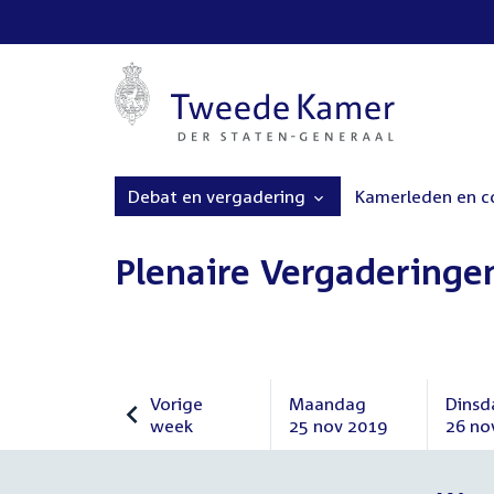
Debat en vergadering
Kamerleden en 
Plenaire Vergaderinge
Vorige
Maandag
Dinsd
week
25 nov 2019
26 no
Vorige
Maandag
Dinsd
week
25
26
november
nove