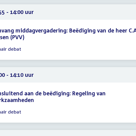
00
55 - 14:00 uur
vang middagvergadering: Beëdiging van de heer C.A
sen (PVV)
nair debat
gadering
55
00
00 - 14:10 uur
sluitend aan de beëdiging: Regeling van
rkzaamheden
nair debat
gadering
00