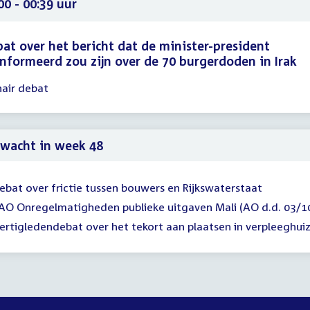
10
00 - 00:39 uur
at over het bericht dat de minister-president
nformeerd zou zijn over de 70 burgerdoden in Irak
nair debat
gadering
00
39
wacht in week 48
ebat over frictie tussen bouwers en Rijkswaterstaat
AO Onregelmatigheden publieke uitgaven Mali (AO d.d. 03/1
ertigledendebat over het tekort aan plaatsen in verpleeghui