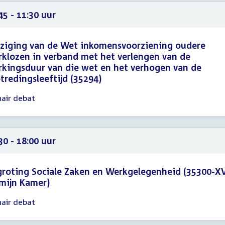
45
45 - 11:30 uur
ziging van de Wet inkomensvoorziening oudere
klozen in verband met het verlengen van de
kingsduur van die wet en het verhogen van de
tredingsleeftijd (35294)
nair debat
gadering
45
30
30 - 18:00 uur
roting Sociale Zaken en Werkgelegenheid (35300-XV
mijn Kamer)
nair debat
gadering
30