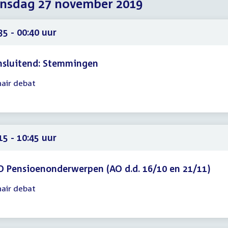
nsdag 27 november 2019
2019
2019
2019
35 - 00:40 uur
nsluitend: Stemmingen
nair debat
gadering
35
40
15 - 10:45 uur
 Pensioenonderwerpen (AO d.d. 16/10 en 21/11)
nair debat
gadering
15