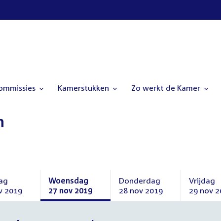
commissies
Kamerstukken
Zo werkt de Kamer
n
ag
Woensdag
Donderdag
Vrijdag
v 2019
27 nov 2019
28 nov 2019
29 nov 2
ag
Woensdag
Donderdag
Vrijdag
27
28
29
mber
november
november
novembe