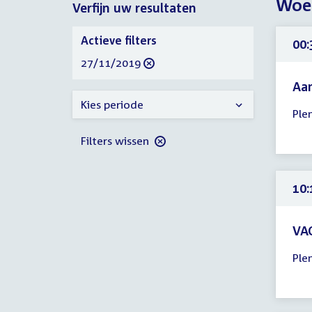
Woe
Verfijn uw resultaten
2019
2019
Verfijn
Actieve filters
00:
uw
verwijder
27/11/2019
resultaten
filter
Aa
Tijd
Kies periode
Ple
ver
00:
Filters wissen
-
00:
uur
10:
VAO
Tijd
Ple
ver
10:
-