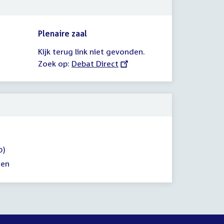
Plenaire zaal
Kijk terug link niet gevonden.
Zoek op:
External
Debat Direct
link:
0)
zen