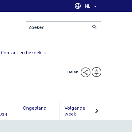
Taal selectie
NL
Zoeken
Contact en bezoek
Delen
Ongepland
Volgende
019
Ongepland
week
Volgende
week
r