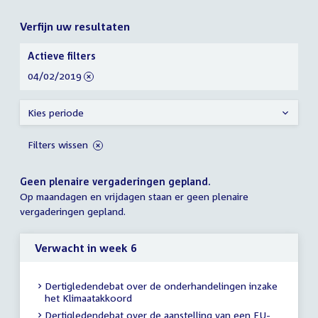
Verfijn uw resultaten
Verfijn
Actieve filters
uw
verwijder
04/02/2019
resultaten
filter
Kies periode
Filters wissen
Geen plenaire vergaderingen gepland.
Op maandagen en vrijdagen staan er geen plenaire
vergaderingen gepland.
Verwacht in week 6
Dertigledendebat over de onderhandelingen inzake
het Klimaatakkoord
Dertigledendebat over de aanstelling van een EU-