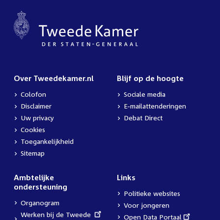
Over Tweedekamer.nl
Blijf op de hoogte
Colofon
Sociale media
Disclaimer
E-mailattenderingen
Uw privacy
Debat Direct
Cookies
Toegankelijkheid
Sitemap
Ambtelijke
Links
ondersteuning
Politieke websites
Organogram
Voor jongeren
External
Werken bij de Tweede
External
Open Data Portaal