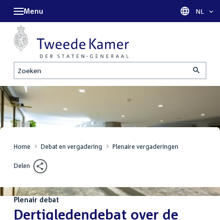
Menu
Taal sel
NL
Zoeken
Home
Debat en vergadering
Plenaire vergaderingen
Delen
Plenair debat
:
Dertigledendebat over de