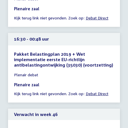
vergadering
16:10
Plenaire zaal
-
Kijk terug link niet gevonden. Zoek op:
Debat Direct
16:30
uur
16:30 - 00:48 uur
Pakket Belastingplan 2019 + Wet
implementatie eerste EU-richtlijn
antibelastingontwijking (35030) (voortzetting)
Tijd
Plenair debat
vergadering
16:30
Plenaire zaal
-
Kijk terug link niet gevonden. Zoek op:
Debat Direct
00:48
uur
Verwacht in week 46