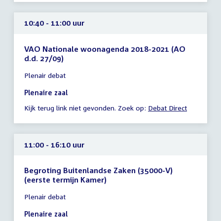
10:40 - 11:00 uur
VAO Nationale woonagenda 2018-2021 (AO
d.d. 27/09)
Tijd
Plenair debat
vergadering
10:40
Plenaire zaal
-
Kijk terug link niet gevonden. Zoek op:
Debat Direct
11:00
uur
11:00 - 16:10 uur
Begroting Buitenlandse Zaken (35000-V)
(eerste termijn Kamer)
Tijd
Plenair debat
vergadering
11:00
Plenaire zaal
-