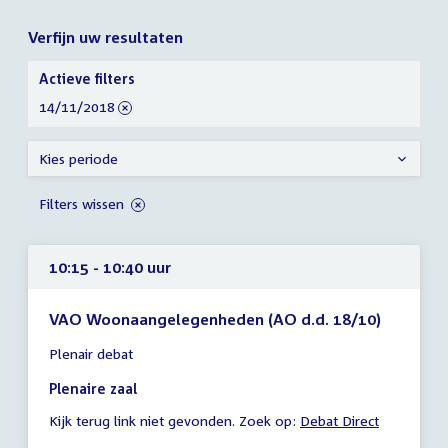
Verfijn uw resultaten
Verfijn
Actieve filters
uw
verwijder
14/11/2018
resultaten
filter
Kies periode
Filters wissen
10:15 - 10:40 uur
VAO Woonaangelegenheden (AO d.d. 18/10)
Tijd
Plenair debat
vergadering
10:15
Plenaire zaal
-
Kijk terug link niet gevonden. Zoek op:
Debat Direct
10:40
uur