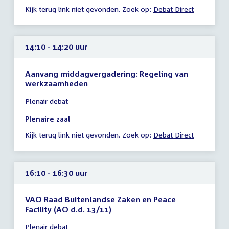
Kijk terug link niet gevonden. Zoek op:
Debat Direct
16:10
uur
14:10 - 14:20 uur
Aanvang middagvergadering: Regeling van
werkzaamheden
Tijd
Plenair debat
vergadering
14:10
Plenaire zaal
-
Kijk terug link niet gevonden. Zoek op:
Debat Direct
14:20
uur
16:10 - 16:30 uur
VAO Raad Buitenlandse Zaken en Peace
Facility (AO d.d. 13/11)
Tijd
Plenair debat