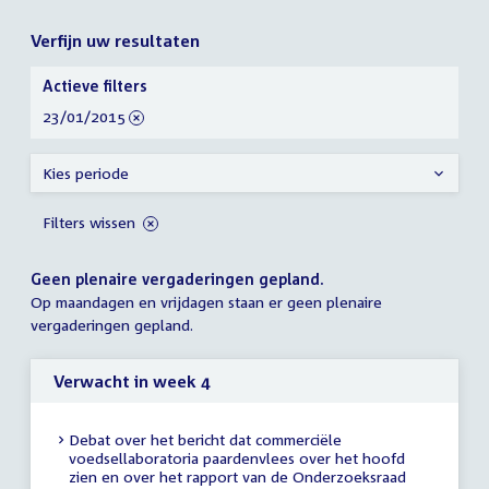
Verfijn uw resultaten
Verfijn
Actieve filters
uw
verwijder
23/01/2015
resultaten
filter
Kies periode
Filters wissen
Geen plenaire vergaderingen gepland.
Op maandagen en vrijdagen staan er geen plenaire
vergaderingen gepland.
Verwacht in week 4
Debat over het bericht dat commerciële
voedsellaboratoria paardenvlees over het hoofd
zien en over het rapport van de Onderzoeksraad