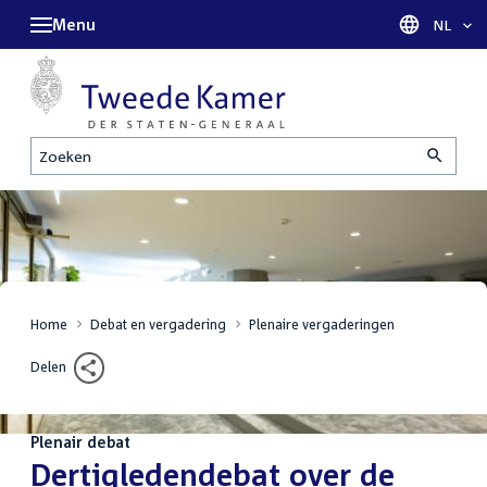
Menu
Taal sel
NL
Zoeken
Home
Debat en vergadering
Plenaire vergaderingen
Delen
Plenair debat
:
Dertigledendebat over de