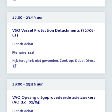
17:00 - 23:59 uur
VSO Vessel Protection Detachments (32706-
63)
Tijd
Plenair debat
vergadering
17:00
Plenaire zaal
-
Kijk terug link niet gevonden. Zoek op:
External
Debat Direct
23:59
link:
uur
18:00 - 23:59 uur
VAO Opvang uitgeprocedeerde asielzoekers
(AO d.d. 02/04)
Tijd
Plenair debat