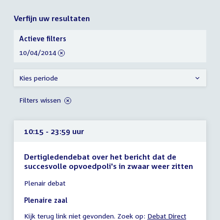
Verfijn uw resultaten
Verfijn
Actieve filters
uw
verwijder
10/04/2014
resultaten
filter
Kies periode
Filters wissen
10:15 - 23:59 uur
Dertigledendebat over het bericht dat de
succesvolle opvoedpoli's in zwaar weer zitten
Tijd
Plenair debat
vergadering
10:15
Plenaire zaal
-
Kijk terug link niet gevonden. Zoek op:
External
Debat Direct
23:59