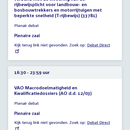
rijbewijsplicht voor landbouw- en
bosbouwtrekkers en motorrijtuigen met
beperkte snelheid (T-rijbewijs) (33781)
Tijd
Plenair debat
vergadering
14:15
Plenaire zaal
-
Kijk terug link niet gevonden. Zoek op:
External
Debat Direct
23:59
link:
uur
16:30 - 23:59 uur
VAO Macrodoelmatigheid en
Kwalificatiedossiers (AO d.d. 12/03)
Tijd
Plenair debat
vergadering
16:30
Plenaire zaal
-
Kijk terug link niet gevonden. Zoek op:
External
Debat Direct
23:59
link:
uur