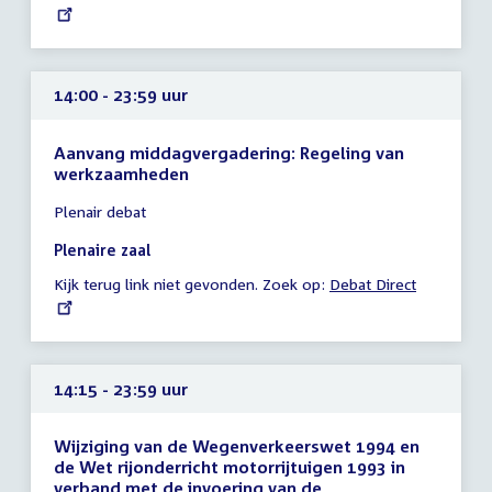
link:
uur
14:00 - 23:59 uur
Aanvang middagvergadering: Regeling van
werkzaamheden
Tijd
Plenair debat
vergadering
14:00
Plenaire zaal
-
Kijk terug link niet gevonden. Zoek op:
External
Debat Direct
23:59
link:
uur
14:15 - 23:59 uur
Wijziging van de Wegenverkeerswet 1994 en
de Wet rijonderricht motorrijtuigen 1993 in
verband met de invoering van de