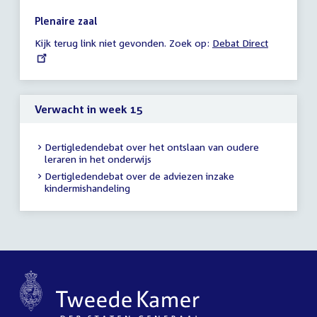
vergadering
18:00
Plenaire zaal
-
Kijk terug link niet gevonden. Zoek op:
External
Debat Direct
23:59
link:
uur
Verwacht in week 15
Dertigledendebat over het ontslaan van oudere
leraren in het onderwijs
Dertigledendebat over de adviezen inzake
kindermishandeling