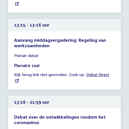
link:
uur
13:15 - 13:16 uur
Aanvang middagvergadering: Regeling van
werkzaamheden
Tijd
Plenair debat
vergadering
13:15
Plenaire zaal
-
Kijk terug link niet gevonden. Zoek op:
External
Debat Direct
13:16
link:
uur
13:16 - 21:59 uur
Debat over de ontwikkelingen rondom het
coronavirus
Tijd