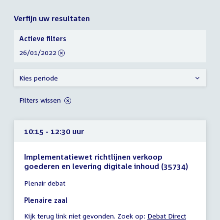
Verfijn uw resultaten
Verfijn
Actieve filters
uw
verwijder
26/01/2022
resultaten
filter
Kies periode
Filters wissen
10:15 - 12:30 uur
Implementatiewet richtlijnen verkoop
goederen en levering digitale inhoud (35734)
Tijd
Plenair debat
vergadering
10:15
Plenaire zaal
-
Kijk terug link niet gevonden. Zoek op:
External
Debat Direct
12:30