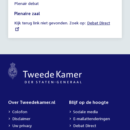
Plenair debat
vergadering
13:16
Plenaire zaal
-
Kijk terug link niet gevonden. Zoek op:
External
Debat Direct
21:59
link:
uur
Over Tweedekamer.nl
Blijf op de hoogte
Colofon
Sociale media
Disclaimer
E-mailattenderingen
Uw privacy
Debat Direct