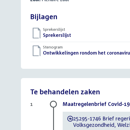
Bijlagen
Sprekerslijst
Download
Sprekerslijst
()
bestand:
Stenogram
Download
Ontwikkelingen rondom het coronaviru
bestand:
Te behandelen zaken
Maatregelenbrief Covid-19
1
25295-1746 Brief regerin
-
Volksgezondheid, Welz