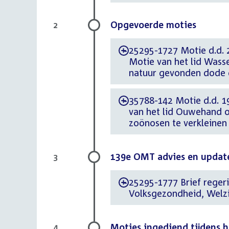
Opgevoerde moties
2
25295-1727 Motie d.d. 
-
Motie van het lid Wass
natuur gevonden dode 
35788-142 Motie d.d. 1
-
van het lid Ouwehand o
zoönosen te verkleinen
139e OMT advies en updat
3
25295-1777 Brief regerin
-
Volksgezondheid, Welzi
Moties ingediend tijdens 
4