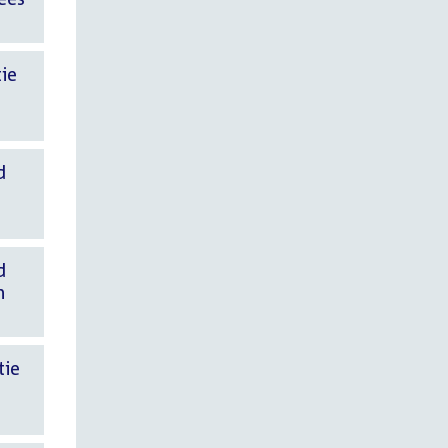
tie
d
d
n
tie