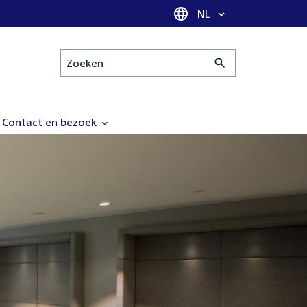
Taal selectie
NL
Zoeken
Contact en bezoek