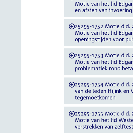
Motie van het lid Edga
en afzien van invoerin
25295-1752 Motie d.d. 
-
Motie van het lid Edga
openingstijden voor pub
25295-1753 Motie d.d. 
-
Motie van het lid Edga
problematiek rond betal
25295-1754 Motie d.d. 
-
van de leden Hijink en 
tegemoetkomen
25295-1755 Motie d.d. 
-
Motie van het lid Weste
verstrekken van zelfte