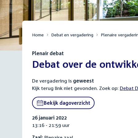
Home
Debat en vergadering
Plenaire vergaderi
Plenair debat
:
Debat over de ontwikk
De vergadering is
geweest
Kijk terug link niet gevonden. Zoek op:
Externa
Debat D
link:
Bekijk dagoverzicht
26 januari 2022
13:16 - 21:59 uur
Zaal:
Plenaire zaal