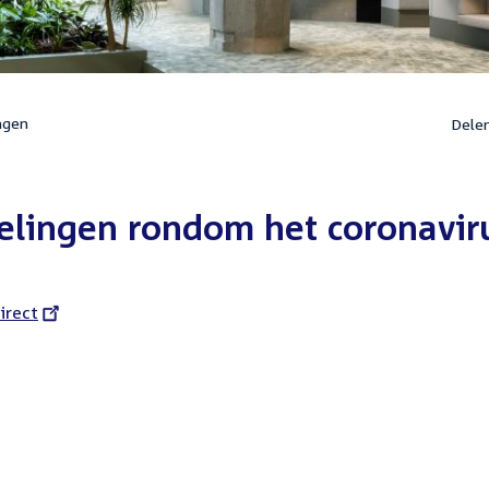
ngen
Dele
elingen rondom het coronavir
l
irect