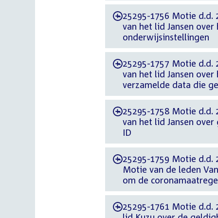
25295-1756 Motie d.d. 2
-
van het lid Jansen over
onderwijsinstellingen
25295-1757 Motie d.d. 2
-
van het lid Jansen ove
verzamelde data die ge
25295-1758 Motie d.d. 2
-
van het lid Jansen ove
ID
25295-1759 Motie d.d. 2
-
Motie van de leden Van
om de coronamaatregel
25295-1761 Motie d.d. 
-
lid Kuzu over de geldig