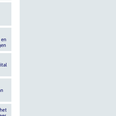
e
e
 en
gen
e
ital
an
 het
ees