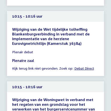
uur
10:15 - 10:16 uur
Wijziging van de Wet tijdelijke tolheffing
Blankenburgverbinding in verband met de
implementatie van de herziene
Eurovignetrichtlijn (Kamerstuk 36384)
Tijd
Plenair debat
vergadering
10:15
Plenaire zaal
-
Kijk terug link niet gevonden. Zoek op:
Debat Direct
10:16
uur
10:15 - 10:16 uur
Wijziging van de Woningwet in verband met
het regelen van een grondslag voor het
verwerken van het burgerservicenummer van