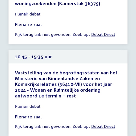
woningzoekenden (Kamerstuk 36379)
Tijd
Plenair debat
vergadering
10:15
Plenaire zaal
-
Kijk terug link niet gevonden. Zoek op:
Debat Direct
10:16
uur
10:45 - 15:35 uur
Vaststelling van de begrotingsstaten van het
Ministerie van Binnenlandse Zaken en
Koninkrijksrelaties (36410-VII) voor het jaar
2024 - Wonen en Ruimtelijke ordening
antwoord 1e termijn + rest
Tijd
Plenair debat
vergadering
10:45
Plenaire zaal
-
Kijk terug link niet gevonden. Zoek op:
Debat Direct
15:35
uur