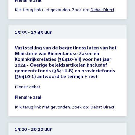
Plenaire zaal
-
Kijk terug link niet gevonden. Zoek op:
Debat Direct
14:55
uur
15:35 - 17:45 uur
Vaststelling van de begrotingsstaten van het
Ministerie van Binnenlandse Zaken en
Koninkrijksrelaties (36410-VII) voor het jaar
2024 - Overige beleidsartikelen (inclusief
gemeentefonds (36410-B) en provinciefonds
(36410-C) antwoord 1e termijn + rest
Tijd
Plenair debat
vergadering
15:35
Plenaire zaal
-
Kijk terug link niet gevonden. Zoek op:
Debat Direct
17:45
uur
19:20 - 20:20 uur