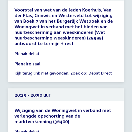
Voorstel van wet van de leden Koerhuis, Van
der Plas, Grinwis en Westerveld tot wijziging
van Boek 7 van het Burgerlijk Wetboek en de
Woningwet in verband met het bieden van
huurbescherming aan weeskinderen (Wet
huurbescherming weeskinderen) (35999)
antwoord 1e termijn + rest
Tijd
Plenair debat
vergadering
19:20
Plenaire zaal
-
Kijk terug link niet gevonden. Zoek op:
Debat Direct
20:20
uur
20:25 - 20:50 uur
Wijziging van de Woningwet in verband met
verlengde opschorting van de
marktverkenning (36400)
Tijd
Plenair debat