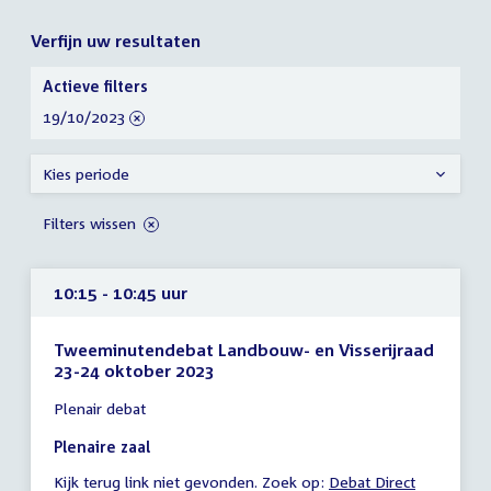
Verfijn uw resultaten
Verfijn
Actieve filters
uw
verwijder
19/10/2023
resultaten
filter
Kies periode
Filters wissen
10:15 - 10:45 uur
Tweeminutendebat Landbouw- en Visserijraad
23-24 oktober 2023
Tijd
Plenair debat
vergadering
10:15
Plenaire zaal
-
Kijk terug link niet gevonden. Zoek op:
Debat Direct
10:45