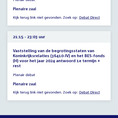
vergadering
20:25
Plenaire zaal
-
Kijk terug link niet gevonden. Zoek op:
Debat Direct
20:50
uur
21:15 - 23:03 uur
Vaststelling van de begrotingsstaten van
Koninkrijksrelaties (36410-IV) en het BES-fonds
(H) voor het jaar 2024 antwoord 1e termijn +
rest
Tijd
Plenair debat
vergadering
21:15
Plenaire zaal
-
Kijk terug link niet gevonden. Zoek op:
Debat Direct
23:03
uur