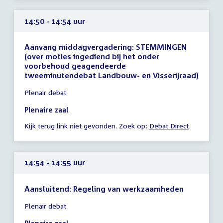
14:50 - 14:54 uur
Aanvang middagvergadering: STEMMINGEN
(over moties ingediend bij het onder
voorbehoud geagendeerde
tweeminutendebat Landbouw- en Visserijraad)
Tijd
Plenair debat
vergadering
14:50
Plenaire zaal
-
Kijk terug link niet gevonden. Zoek op:
Debat Direct
14:54
uur
14:54 - 14:55 uur
Aansluitend: Regeling van werkzaamheden
Tijd
Plenair debat
vergadering
14:54