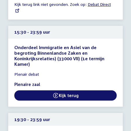
Kijk terug link niet gevonden. Zoek op:
External
Debat Direct
23:59
link:
uur
15:30 - 23:59 uur
Onderdeel Immigratie en Asiel van de
begroting Binnenlandse Zaken en
Koninkrijksrelaties) (33000 VII) (1e termijn
Kamer)
Tijd
Plenair debat
vergadering
15:30
Plenaire zaal
-
23:59
Kijk terug
External link:
uur
19:30 - 23:59 uur