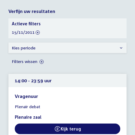
Verfijn uw resultaten
Verfijn
Actieve filters
uw
verwijder
15/11/2011
resultaten
filter
Kies periode
Filters wissen
14:00 - 23:59 uur
Vragenuur
Tijd
Plenair debat
vergadering
14:00
Plenaire zaal
-
23:59
Kijk terug
External link:
uur