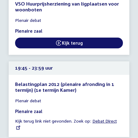
VSO Huurprijsherziening van ligplaatsen voor
woonboten
Tijd
Plenair debat
vergadering
19:30
Plenaire zaal
-
23:59
Kijk terug
External link:
uur
19:45 - 23:59 uur
Belastingplan 2012 (plenaire afronding in 1
termijn) (1e termijn Kamer)
Tijd
Plenair debat
vergadering
19:45
Plenaire zaal
-
Kijk terug link niet gevonden. Zoek op:
External
Debat Direct
23:59
link:
uur