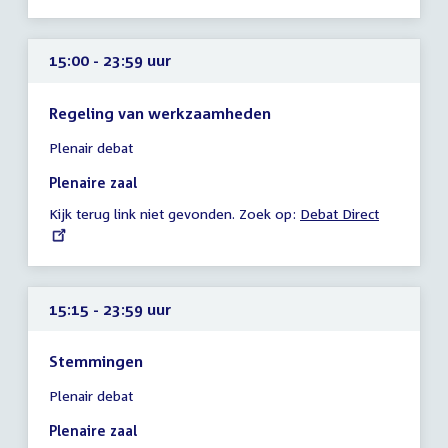
15:00 - 23:59 uur
Regeling van werkzaamheden
Tijd
Plenair debat
vergadering
15:00
Plenaire zaal
-
Kijk terug link niet gevonden. Zoek op:
External
Debat Direct
23:59
link:
uur
15:15 - 23:59 uur
Stemmingen
Tijd
Plenair debat
vergadering
15:15
Plenaire zaal
-