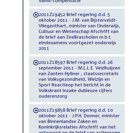
Vamil-compensatie
2011Z19452 Brief regering d.d. 5
-
oktober 2011 - J.M. van Bijsterveldt-
Vliegenthart, minister van Onderwijs,
Cultuur en Wetenschap Afschrift van
de brief aan ZeeBrascholen m.b.t.
eindexamens voortgezet onderwijs
2011
2011Z18597 Brief regering d.d. 26
-
september 2011 - M.L.L.E. Veldhuijzen
van Zanten-Hyllner , staatssecretaris
van Volksgezondheid, Welzijn en
Sport Reactieop het bericht in de
Volkskrant inzake dubieuze cijfers
ouderenzorg
2011Z19858 Brief regering d.d. 10
-
oktober 2011 - J.P.H. Donner, minister
van Binnenlandse Zaken en
Koninkrijksrelaties Afschrift van het
antwoord op de brief van actiegroep