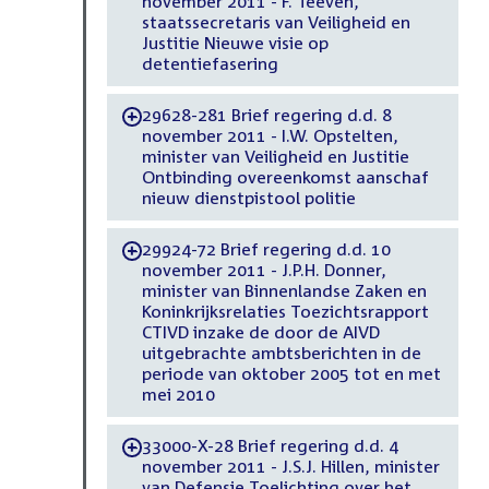
november 2011 - F. Teeven,
staatssecretaris van Veiligheid en
Justitie Nieuwe visie op
detentiefasering
29628-281 Brief regering d.d. 8
-
november 2011 - I.W. Opstelten,
minister van Veiligheid en Justitie
Ontbinding overeenkomst aanschaf
nieuw dienstpistool politie
29924-72 Brief regering d.d. 10
-
november 2011 - J.P.H. Donner,
minister van Binnenlandse Zaken en
Koninkrijksrelaties Toezichtsrapport
CTIVD inzake de door de AIVD
uitgebrachte ambtsberichten in de
periode van oktober 2005 tot en met
mei 2010
33000-X-28 Brief regering d.d. 4
-
november 2011 - J.S.J. Hillen, minister
van Defensie Toelichting over het