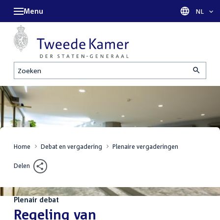
Menu
Taal sel
NL
Zoeken
Home
Debat en vergadering
Plenaire vergaderingen
Delen
Plenair debat
:
Regeling van