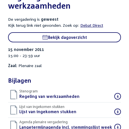
werkzaamheden
De vergadering is
geweest
Kijk terug link niet gevonden. Zoek op:
Debat Direct
Bekijk dagoverzicht
15 november 2011
15:00 - 23:59 uur
Zaal:
Plenaire zaal
Bijlagen
Stenogram
Download
Regeling van werkzaamheden
()
bestand:
Lijst van ingekomen stukken
Download
Lijst van ingekomen stukken
()
bestand:
Agenda plenaire vergadering
Download
Langetermijnagenda incl. stemmingslijst week