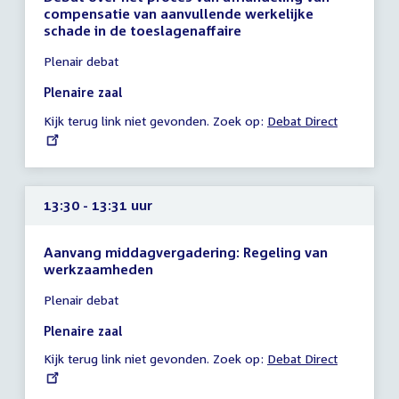
compensatie van aanvullende werkelijke
schade in de toeslagenaffaire
Tijd
Plenair debat
vergadering
10:45
Plenaire zaal
-
Kijk terug link niet gevonden. Zoek op:
External
Debat Direct
17:00
link:
uur
13:30 - 13:31 uur
Aanvang middagvergadering: Regeling van
werkzaamheden
Tijd
Plenair debat
vergadering
13:30
Plenaire zaal
-
Kijk terug link niet gevonden. Zoek op:
External
Debat Direct
13:31
link:
uur