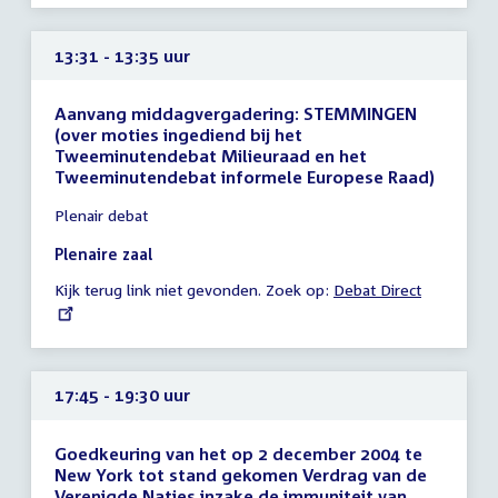
13:31 - 13:35 uur
Aanvang middagvergadering: STEMMINGEN
(over moties ingediend bij het
Tweeminutendebat Milieuraad en het
Tweeminutendebat informele Europese Raad)
Tijd
Plenair debat
vergadering
13:31
Plenaire zaal
-
Kijk terug link niet gevonden. Zoek op:
External
Debat Direct
13:35
link:
uur
17:45 - 19:30 uur
Goedkeuring van het op 2 december 2004 te
New York tot stand gekomen Verdrag van de
Verenigde Naties inzake de immuniteit van