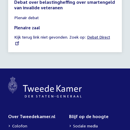
Debat over belastingheffing over smartengeld
van invalide veteranen
Tijd
Plenair debat
vergadering
20:15
Plenaire zaal
-
Kijk terug link niet gevonden. Zoek op:
External
Debat Direct
21:45
link:
uur
Over Tweedekamer.nl
Blijf op de hoogte
Colofon
Sociale media