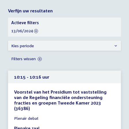
Verfijn uw resultaten
Verfijn
Actieve filters
uw
verwijder
13/06/2024
resultaten
filter
Kies periode
Filters wissen
10:15 - 10:16 uur
Voorstel van het Presidium tot vaststelling
van de Regeling financiële ondersteuning
fracties en groepen Tweede Kamer 2023
(36386)
Tijd
Plenair debat
vergadering
10:15
Plenaire zaal