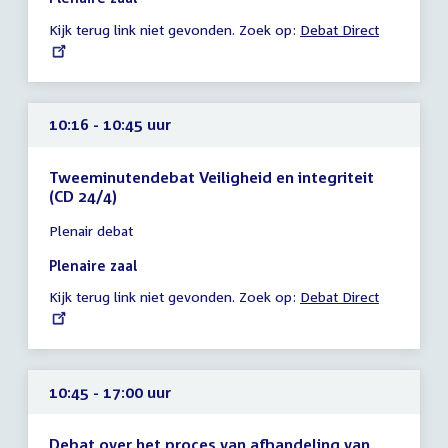
-
Kijk terug link niet gevonden. Zoek op:
External
Debat Direct
10:16
link:
uur
10:16 - 10:45 uur
Tweeminutendebat Veiligheid en integriteit
(CD 24/4)
Tijd
Plenair debat
vergadering
10:16
Plenaire zaal
-
Kijk terug link niet gevonden. Zoek op:
External
Debat Direct
10:45
link:
uur
10:45 - 17:00 uur
Debat over het proces van afhandeling van