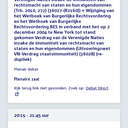
rechtsmacht van staten en hun eigendommen
(Trb. 2010, 272) (36027-(R2160)) + Wijziging van
het Wetboek van Burgerlijke Rechtsvordering
en het Wetboek van Burgerlijke
Rechtsvordering BES in verband met het op 2
december 2004 te New York tot stand
gekomen Verdrag van de Verenigde Naties
inzake de immuniteit van rechtsmacht van
staten en hun eigendommen (Uitvoeringswet
VN-Verdrag staatsimmuniteit) (36028) (re-
dupliek)
Tijd
Plenair debat
vergadering
17:45
Plenaire zaal
-
Kijk terug link niet gevonden. Zoek op:
External
Debat Direct
19:30
link:
uur
20:15 - 21:45 uur