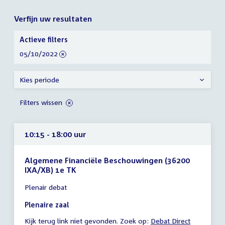
Verfijn uw resultaten
Verfijn
Actieve filters
uw
verwijder
05/10/2022
resultaten
filter
Kies periode
Filters wissen
10:15 - 18:00 uur
Algemene Financiële Beschouwingen (36200
IXA/XB) 1e TK
Tijd
Plenair debat
vergadering
10:15
Plenaire zaal
-
Kijk terug link niet gevonden. Zoek op:
External
Debat Direct
18:00