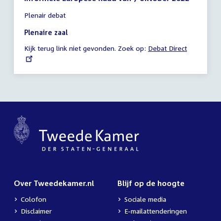
Tijd
Plenair debat
vergadering
19:00
Plenaire zaal
-
Kijk terug link niet gevonden. Zoek op:
External
Debat Direct
22:27
link:
uur
Over Tweedekamer.nl
Blijf op de hoogte
Colofon
Sociale media
Disclaimer
E-mailattenderingen