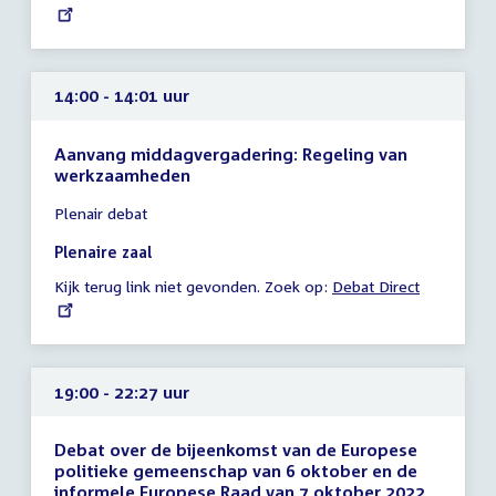
link:
uur
14:00 - 14:01 uur
Aanvang middagvergadering: Regeling van
werkzaamheden
Tijd
Plenair debat
vergadering
14:00
Plenaire zaal
-
Kijk terug link niet gevonden. Zoek op:
External
Debat Direct
14:01
link:
uur
19:00 - 22:27 uur
Debat over de bijeenkomst van de Europese
politieke gemeenschap van 6 oktober en de
informele Europese Raad van 7 oktober 2022