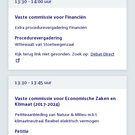
13:30 - 14:00 uur
Vaste commissie voor Financiën
Tijd
Extra procedurevergadering Financiën
vergadering
13:30
Procedurevergadering
-
Wttewaall van Stoetwegenzaal
14:00
Kijk terug link niet gevonden. Zoek op:
External
Debat Direct
uur
link:
13:30 - 13:45 uur
Vaste commissie voor Economische Zaken en
Klimaat (2017-2024)
Tijd
Petitieaanbieding van Natuur & Milieu m.b.t.
vergadering
klimaatneutraal flexibel elektrisch vermogen
13:30
-
Petitie