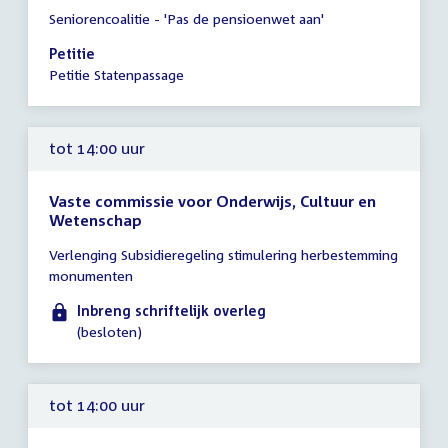
Tijd
Seniorencoalitie - 'Pas de pensioenwet aan'
vergadering
13:30
Petitie
-
Petitie Statenpassage
13:45
uur
tot 14:00 uur
Vaste commissie voor Onderwijs, Cultuur en
Wetenschap
Tijd
Verlenging Subsidieregeling stimulering herbestemming
vergadering
monumenten
tot
14:00
Inbreng schriftelijk overleg
uur
(besloten)
tot 14:00 uur