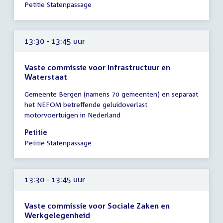
13:45
Petitie Statenpassage
uur
13:30 - 13:45 uur
Vaste commissie voor Infrastructuur en
Waterstaat
Tijd
Gemeente Bergen (namens 70 gemeenten) en separaat
vergadering
het NEFOM betreffende geluidoverlast
13:30
motorvoertuigen in Nederland
-
13:45
Petitie
uur
Petitie Statenpassage
13:30 - 13:45 uur
Vaste commissie voor Sociale Zaken en
Werkgelegenheid