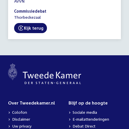
AVVN
vergadering
19:00
Commissiedebat
-
Thorbeckezaal
21:00
uur
Kijk terug
External link:
Over Tweedekamer.nl
Blijf op de hoogte
Colofon
Sociale media
Disclaimer
E-mailattenderingen
Uw privacy
Debat Direct