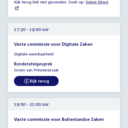
Kijk terug link niet gevonden. Zoek op:
External
Debat Direct
link:
17:30 - 19:00 uur
Vaste commissie voor Digitale Zaken
Tijd
Digitale weerbaarheid
vergadering
17:30
Rondetafelgesprek
-
Groen van Prinstererzaal
19:00
uur
Kijk terug
External link:
19:00 - 21:00 uur
Vaste commissie voor Buitenlandse Zaken
Tijd