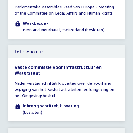
Tijd
Parlementaire Assemblee Raad van Europa - Meeting
vergadering
of the Committee on Legal Affairs and Human Rights
00:01
-
Werkbezoek
18:00
Bern and Neuchatel, Switzerland (besloten)
uur
tot 12:00 uur
Vaste commissie voor Infrastructuur en
Waterstaat
Tijd
Nader verslag schriftelijk overleg over de voorhang
vergadering
wijziging van het Besluit activiteiten leefomgeving en
tot
het Omgevingsbesluit
12:00
uur
Inbreng schriftelijk overleg
(besloten)