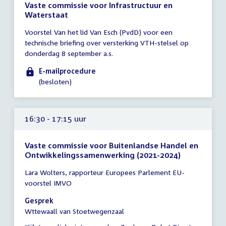
Vaste commissie voor Infrastructuur en
Waterstaat
Tijd
Voorstel Van het lid Van Esch (PvdD) voor een
vergadering
technische briefing over versterking VTH-stelsel op
tot
donderdag 8 september a.s.
14:00
uur
E-mailprocedure
(besloten)
16:30 - 17:15 uur
Vaste commissie voor Buitenlandse Handel en
Ontwikkelingssamenwerking (2021-2024)
Tijd
Lara Wolters, rapporteur Europees Parlement EU-
vergadering
voorstel IMVO
16:30
-
Gesprek
17:15
Wttewaall van Stoetwegenzaal
uur