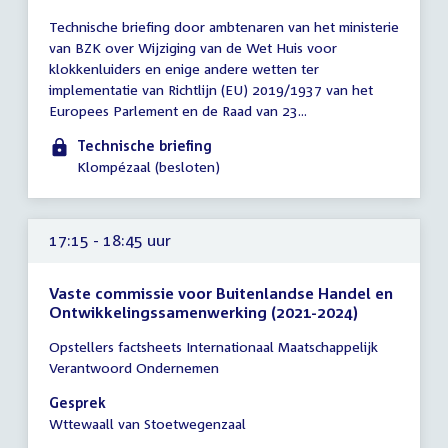
Tijd
Technische briefing door ambtenaren van het ministerie
vergadering
van BZK over Wijziging van de Wet Huis voor
16:30
klokkenluiders en enige andere wetten ter
-
implementatie van Richtlijn (EU) 2019/1937 van het
18:00
Europees Parlement en de Raad van 23...
uur
Technische briefing
Klompézaal (besloten)
17:15 - 18:45 uur
Vaste commissie voor Buitenlandse Handel en
Ontwikkelingssamenwerking (2021-2024)
Tijd
Opstellers factsheets Internationaal Maatschappelijk
vergadering
Verantwoord Ondernemen
17:15
-
Gesprek
18:45
Wttewaall van Stoetwegenzaal
uur