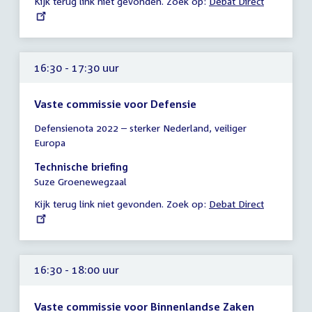
Kijk terug link niet gevonden. Zoek op:
External
Debat Direct
link:
16:30 - 17:30 uur
Vaste commissie voor Defensie
Tijd
Defensienota 2022 – sterker Nederland, veiliger
vergadering
Europa
16:30
-
Technische briefing
17:30
Suze Groenewegzaal
uur
Kijk terug link niet gevonden. Zoek op:
External
Debat Direct
link:
16:30 - 18:00 uur
Vaste commissie voor Binnenlandse Zaken