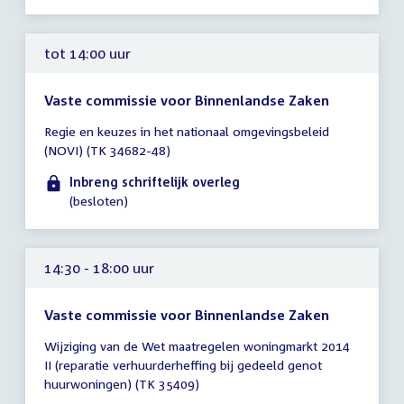
tot 14:00 uur
Vaste commissie voor Binnenlandse Zaken
Tijd
Regie en keuzes in het nationaal omgevingsbeleid
vergadering
(NOVI) (TK 34682-48)
tot
14:00
Inbreng schriftelijk overleg
uur
(besloten)
14:30 - 18:00 uur
Vaste commissie voor Binnenlandse Zaken
Tijd
Wijziging van de Wet maatregelen woningmarkt 2014
vergadering
II (reparatie verhuurderheffing bij gedeeld genot
14:30
huurwoningen) (TK 35409)
-