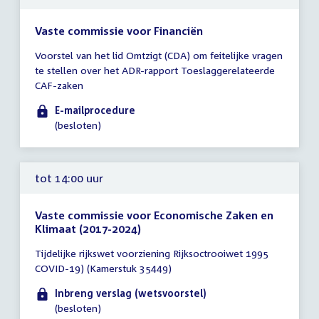
Vaste commissie voor Financiën
Tijd
Voorstel van het lid Omtzigt (CDA) om feitelijke vragen
vergadering
te stellen over het ADR-rapport Toeslaggerelateerde
tot
CAF-zaken
13:00
uur
E-mailprocedure
(besloten)
tot 14:00 uur
Vaste commissie voor Economische Zaken en
Klimaat (2017-2024)
Tijd
Tijdelijke rijkswet voorziening Rijksoctrooiwet 1995
vergadering
COVID-19) (Kamerstuk 35449)
tot
14:00
Inbreng verslag (wetsvoorstel)
uur
(besloten)