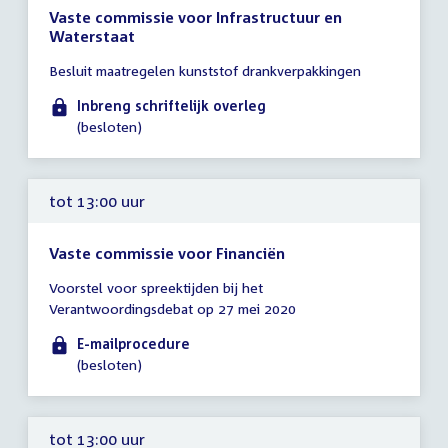
Vaste commissie voor Infrastructuur en
Waterstaat
Tijd
Besluit maatregelen kunststof drankverpakkingen
vergadering
tot
Inbreng schriftelijk overleg
12:00
(besloten)
uur
tot 13:00 uur
Vaste commissie voor Financiën
Tijd
Voorstel voor spreektijden bij het
vergadering
Verantwoordingsdebat op 27 mei 2020
tot
13:00
E-mailprocedure
uur
(besloten)
tot 13:00 uur