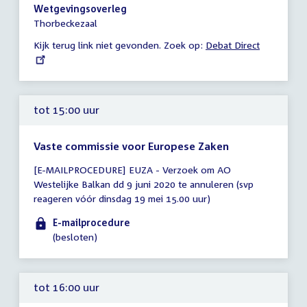
18:00
Wetgevingsoverleg
uur
Thorbeckezaal
Kijk terug link niet gevonden. Zoek op:
External
Debat Direct
link:
tot 15:00 uur
Vaste commissie voor Europese Zaken
Tijd
[E-MAILPROCEDURE] EUZA - Verzoek om AO
vergadering
Westelijke Balkan dd 9 juni 2020 te annuleren (svp
tot
reageren vóór dinsdag 19 mei 15.00 uur)
15:00
uur
E-mailprocedure
(besloten)
tot 16:00 uur