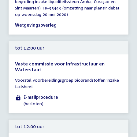
begroting inzake liquiditeitssteun Aruba, Curaçao en
-
Sint Maarten) TK-35443 (omzetting naar plenair debat
14:00
op woensdag 20 mei 2020)
uur
Wetgevingsoverleg
tot 12:00 uur
Vaste commissie voor Infrastructuur en
Waterstaat
Tijd
Voorstel voorbereidingsgroep biobrandstoffen inzake
vergadering
factsheet
tot
12:00
E-mailprocedure
uur
(besloten)
tot 12:00 uur