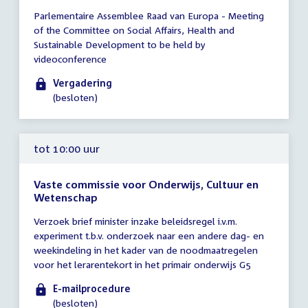
Tijd
Parlementaire Assemblee Raad van Europa - Meeting
vergadering
of the Committee on Social Affairs, Health and
10:00
Sustainable Development to be held by
-
videoconference
12:00
uur
Vergadering
(besloten)
tot 10:00 uur
Vaste commissie voor Onderwijs, Cultuur en
Wetenschap
Tijd
Verzoek brief minister inzake beleidsregel i.v.m.
vergadering
experiment t.b.v. onderzoek naar een andere dag- en
tot
weekindeling in het kader van de noodmaatregelen
10:00
voor het lerarentekort in het primair onderwijs G5
uur
E-mailprocedure
(besloten)