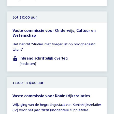
tot 10:00 uur
Vaste commissie voor Onderwijs, Cultuur en
Wetenschap
Tijd
Het bericht ‘Studies niet toegerust op hoogbegaafd
vergadering
talent’
tot
10:00
Inbreng schriftelijk overleg
uur
(besloten)
11:00 - 14:00 uur
Vaste commissie voor Koninkrijksrelaties
Tijd
Wijziging van de begrotingsstaat van Koninkrijksrelaties
vergadering
(IV) voor het jaar 2020 (Incidentele suppletoire
11:00