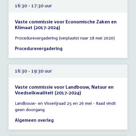
16:30 - 17:30 uur
Vaste commissie voor Economische Zaken en
Klimaat (2017-2024)
Tijd
Procedurevergadering (verplaatst naar 18 mei 2020)
vergadering
16:30
Procedurevergadering
-
17:30
uur
16:30 - 19:30 uur
Vaste commissie voor Landbouw, Natuur en
Voedselkwaliteit (2017-2024)
Tijd
Landbouw- en Visserijraad 25 en 26 mei - Raad vindt
vergadering
geen doorgang
16:30
-
Algemeen overleg
19:30
uur