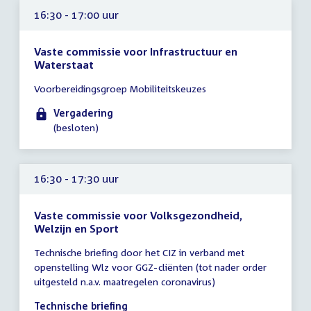
16:30 - 17:00 uur
Vaste commissie voor Infrastructuur en
Waterstaat
Tijd
Voorbereidingsgroep Mobiliteitskeuzes
vergadering
16:30
Vergadering
-
(besloten)
17:00
uur
16:30 - 17:30 uur
Vaste commissie voor Volksgezondheid,
Welzijn en Sport
Tijd
Technische briefing door het CIZ in verband met
vergadering
openstelling Wlz voor GGZ-cliënten (tot nader order
16:30
uitgesteld n.a.v. maatregelen coronavirus)
-
17:30
Technische briefing