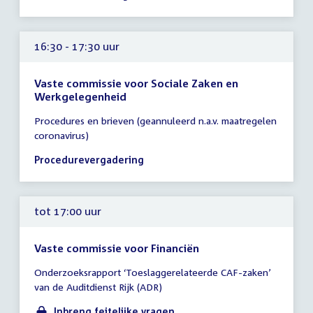
uur
16:30 - 17:30 uur
Vaste commissie voor Sociale Zaken en
Werkgelegenheid
Tijd
Procedures en brieven (geannuleerd n.a.v. maatregelen
vergadering
coronavirus)
16:30
-
Procedurevergadering
17:30
uur
tot 17:00 uur
Vaste commissie voor Financiën
Tijd
Onderzoeksrapport ‘Toeslaggerelateerde CAF-zaken’
vergadering
van de Auditdienst Rijk (ADR)
tot
17:00
Inbreng feitelijke vragen