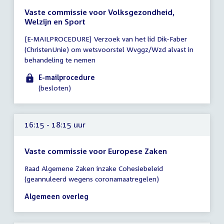
Vaste commissie voor Volksgezondheid,
Welzijn en Sport
Tijd
[E-MAILPROCEDURE] Verzoek van het lid Dik-Faber
vergadering
(ChristenUnie) om wetsvoorstel Wvggz/Wzd alvast in
tot
behandeling te nemen
16:00
uur
E-mailprocedure
(besloten)
16:15 - 18:15 uur
Vaste commissie voor Europese Zaken
Tijd
Raad Algemene Zaken inzake Cohesiebeleid
vergadering
(geannuleerd wegens coronamaatregelen)
16:15
-
Algemeen overleg
18:15
uur