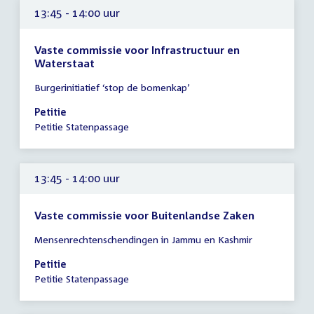
13:45 - 14:00 uur
Vaste commissie voor Infrastructuur en
Waterstaat
Tijd
Burgerinitiatief ‘stop de bomenkap’
vergadering
13:45
Petitie
-
Petitie Statenpassage
14:00
uur
13:45 - 14:00 uur
Vaste commissie voor Buitenlandse Zaken
Tijd
Mensenrechtenschendingen in Jammu en Kashmir
vergadering
13:45
Petitie
-
Petitie Statenpassage
14:00
uur