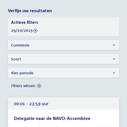
Verfijn uw resultaten
Verfijn
Actieve filters
uw
verwijder
29/10/2019
resultaten
filter
Commissie
Soort
Kies periode
Filters wissen
00:01 - 23:59 uur
Delegatie naar de NAVO-Assemblee
Tijd