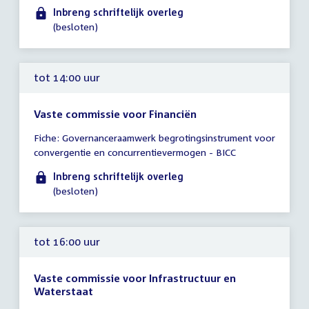
uur
Inbreng schriftelijk overleg
(besloten)
tot 14:00 uur
Vaste commissie voor Financiën
Tijd
Fiche: Governanceraamwerk begrotingsinstrument voor
vergadering
convergentie en concurrentievermogen - BICC
tot
14:00
Inbreng schriftelijk overleg
uur
(besloten)
tot 16:00 uur
Vaste commissie voor Infrastructuur en
Waterstaat
Tijd