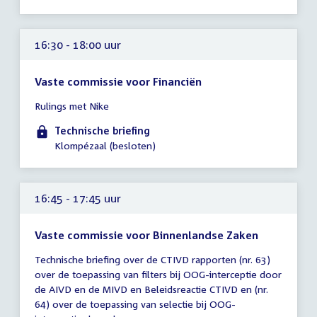
16:30 - 18:00 uur
Vaste commissie voor Financiën
Tijd
Rulings met Nike
vergadering
16:30
Technische briefing
-
Klompézaal (besloten)
18:00
uur
16:45 - 17:45 uur
Vaste commissie voor Binnenlandse Zaken
Tijd
Technische briefing over de CTIVD rapporten (nr. 63)
vergadering
over de toepassing van filters bij OOG-interceptie door
16:45
de AIVD en de MIVD en Beleidsreactie CTIVD en (nr.
-
64) over de toepassing van selectie bij OOG-
17:45