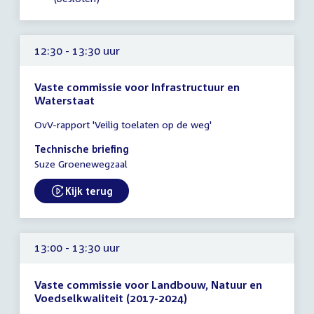
12:30 - 13:30 uur
Vaste commissie voor Infrastructuur en
Waterstaat
Tijd
OvV-rapport 'Veilig toelaten op de weg'
vergadering
12:30
Technische briefing
-
Suze Groenewegzaal
13:30
uur
Kijk terug
External link:
13:00 - 13:30 uur
Vaste commissie voor Landbouw, Natuur en
Voedselkwaliteit (2017-2024)
Tijd