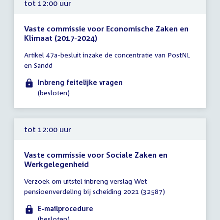
tot 12:00 uur
Vaste commissie voor Economische Zaken en
Klimaat (2017-2024)
Tijd
Artikel 47a-besluit inzake de concentratie van PostNL
vergadering
en Sandd
tot
12:00
Inbreng feitelijke vragen
uur
(besloten)
tot 12:00 uur
Vaste commissie voor Sociale Zaken en
Werkgelegenheid
Tijd
Verzoek om uitstel inbreng verslag Wet
vergadering
pensioenverdeling bij scheiding 2021 (32587)
tot
12:00
E-mailprocedure
uur
(besloten)