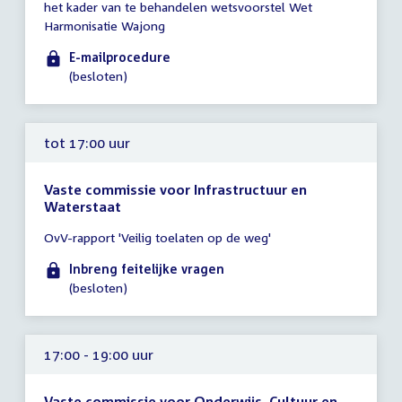
het kader van te behandelen wetsvoorstel Wet
tot
Harmonisatie Wajong
17:00
uur
E-mailprocedure
(besloten)
tot 17:00 uur
Vaste commissie voor Infrastructuur en
Waterstaat
Tijd
OvV-rapport 'Veilig toelaten op de weg'
vergadering
tot
Inbreng feitelijke vragen
17:00
(besloten)
uur
17:00 - 19:00 uur
Vaste commissie voor Onderwijs, Cultuur en