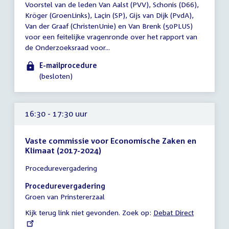
Voorstel van de leden Van Aalst (PVV), Schonis (D66),
vergadering
Kröger (GroenLinks), Laçin (SP), Gijs van Dijk (PvdA),
tot
Van der Graaf (ChristenUnie) en Van Brenk (50PLUS)
16:00
voor een feitelijke vragenronde over het rapport van
uur
de Onderzoeksraad voor...
E-mailprocedure
(besloten)
16:30 - 17:30 uur
Vaste commissie voor Economische Zaken en
Klimaat (2017-2024)
Tijd
Procedurevergadering
vergadering
16:30
Procedurevergadering
-
Groen van Prinstererzaal
17:30
Kijk terug link niet gevonden. Zoek op:
External
Debat Direct
uur
link: