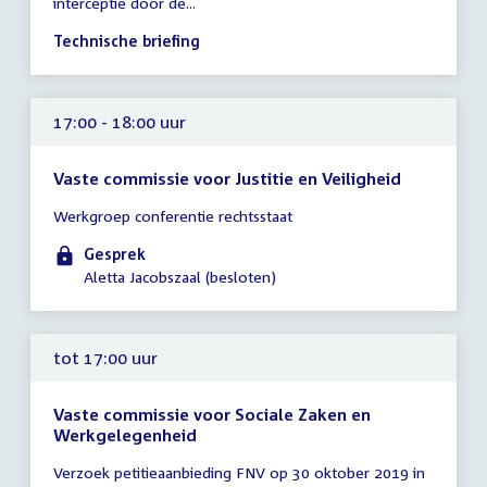
interceptie door de...
uur
Technische briefing
17:00 - 18:00 uur
Vaste commissie voor Justitie en Veiligheid
Tijd
Werkgroep conferentie rechtsstaat
vergadering
17:00
Gesprek
-
Aletta Jacobszaal (besloten)
18:00
uur
tot 17:00 uur
Vaste commissie voor Sociale Zaken en
Werkgelegenheid
Tijd
Verzoek petitieaanbieding FNV op 30 oktober 2019 in
vergadering