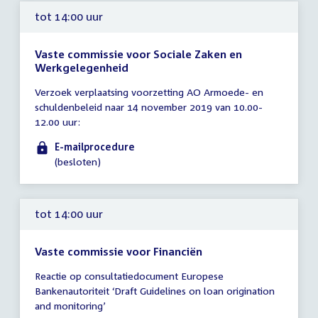
tot 14:00 uur
Vaste commissie voor Sociale Zaken en
Werkgelegenheid
Tijd
Verzoek verplaatsing voorzetting AO Armoede- en
vergadering
schuldenbeleid naar 14 november 2019 van 10.00-
tot
12.00 uur:
14:00
uur
E-mailprocedure
(besloten)
tot 14:00 uur
Vaste commissie voor Financiën
Tijd
Reactie op consultatiedocument Europese
vergadering
Bankenautoriteit ‘Draft Guidelines on loan origination
tot
and monitoring’
14:00