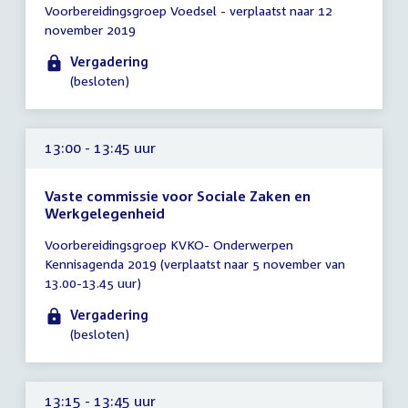
Voorbereidingsgroep Voedsel - verplaatst naar 12
vergadering
november 2019
13:00
-
Vergadering
13:30
(besloten)
uur
13:00 - 13:45 uur
Vaste commissie voor Sociale Zaken en
Werkgelegenheid
Tijd
Voorbereidingsgroep KVKO- Onderwerpen
vergadering
Kennisagenda 2019 (verplaatst naar 5 november van
13:00
13.00-13.45 uur)
-
13:45
Vergadering
uur
(besloten)
13:15 - 13:45 uur