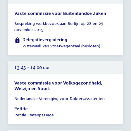
Vaste commissie voor Buitenlandse Zaken
Tijd
Bespreking werkbezoek aan Berlijn op 28 en 29
vergadering
november 2019
13:15
-
Delegatievergadering
13:45
Wttewaall van Stoetwegenzaal (besloten)
uur
13:45 - 14:00 uur
Vaste commissie voor Volksgezondheid,
Welzijn en Sport
Tijd
Nederlandse Vereniging voor Doktersassistenten
vergadering
13:45
Petitie
-
Petitie Statenpassage
14:00
uur