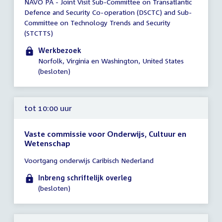
NAVO PA - Joint Visit Sub-Committee on Transatlantic
vergadering
Defence and Security Co-operation (DSCTC) and Sub-
00:01
Committee on Technology Trends and Security
-
(STCTTS)
23:59
uur
Werkbezoek
Norfolk, Virginia en Washington, United States
(besloten)
tot 10:00 uur
Vaste commissie voor Onderwijs, Cultuur en
Wetenschap
Tijd
Voortgang onderwijs Caribisch Nederland
vergadering
tot
Inbreng schriftelijk overleg
10:00
(besloten)
uur