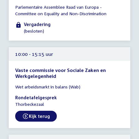
Tijd
Parlementaire Assemblee Raad van Europa -
vergadering
Committee on Equality and Non-Discrimination
09:00
-
Vergadering
17:00
(besloten)
uur
10:00 - 15:15 uur
Vaste commissie voor Sociale Zaken en
Werkgelegenheid
Tijd
Wet arbeidsmarkt in balans (Wab)
vergadering
10:00
Rondetafelgesprek
-
Thorbeckezaal
15:15
uur
Kijk terug
External link: