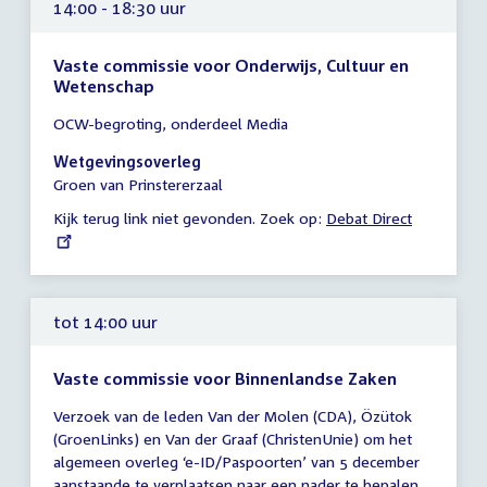
14:00 - 18:30 uur
Vaste commissie voor Onderwijs, Cultuur en
Wetenschap
Tijd
OCW-begroting, onderdeel Media
vergadering
14:00
Wetgevingsoverleg
-
Groen van Prinstererzaal
18:30
Kijk terug link niet gevonden. Zoek op:
External
Debat Direct
uur
link:
tot 14:00 uur
Vaste commissie voor Binnenlandse Zaken
Tijd
Verzoek van de leden Van der Molen (CDA), Özütok
vergadering
(GroenLinks) en Van der Graaf (ChristenUnie) om het
tot
algemeen overleg ‘e-ID/Paspoorten’ van 5 december
14:00
aanstaande te verplaatsen naar een nader te bepalen