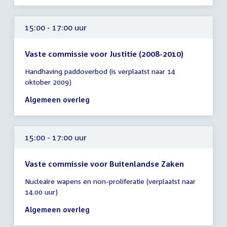
15:00 - 17:00 uur
Vaste commissie voor Justitie (2008-2010)
Tijd
Handhaving paddoverbod (is verplaatst naar 14
vergadering
oktober 2009)
15:00
-
Algemeen overleg
17:00
uur
15:00 - 17:00 uur
Vaste commissie voor Buitenlandse Zaken
Tijd
Nucleaire wapens en non-proliferatie (verplaatst naar
vergadering
14.00 uur)
15:00
-
Algemeen overleg
17:00