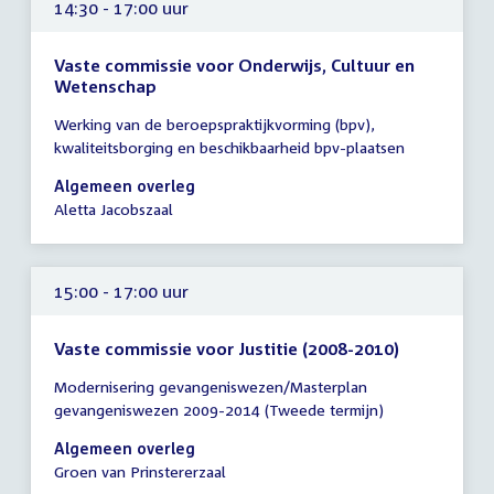
14:30 - 17:00 uur
Vaste commissie voor Onderwijs, Cultuur en
Wetenschap
Tijd
Werking van de beroepspraktijkvorming (bpv),
vergadering
kwaliteitsborging en beschikbaarheid bpv-plaatsen
14:30
-
Algemeen overleg
17:00
Aletta Jacobszaal
uur
15:00 - 17:00 uur
Vaste commissie voor Justitie (2008-2010)
Tijd
Modernisering gevangeniswezen/Masterplan
vergadering
gevangeniswezen 2009-2014 (Tweede termijn)
15:00
-
Algemeen overleg
17:00
Groen van Prinstererzaal
uur