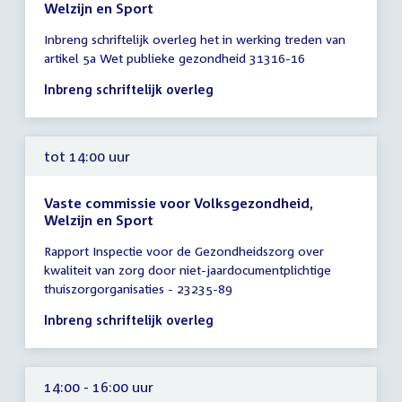
Welzijn en Sport
Tijd
Inbreng schriftelijk overleg het in werking treden van
vergadering
artikel 5a Wet publieke gezondheid 31316-16
tot
14:00
Inbreng schriftelijk overleg
uur
tot 14:00 uur
Vaste commissie voor Volksgezondheid,
Welzijn en Sport
Tijd
Rapport Inspectie voor de Gezondheidszorg over
vergadering
kwaliteit van zorg door niet-jaardocumentplichtige
tot
thuiszorgorganisaties - 23235-89
14:00
uur
Inbreng schriftelijk overleg
14:00 - 16:00 uur