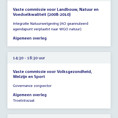
Vaste commissie voor Landbouw, Natuur en
Voedselkwaliteit (2008-2010)
Tijd
Integratie Natuurwetgeving (AO geannuleerd
vergadering
agendapunt verplaatst naar WGO natuur)
14:00
-
Algemeen overleg
16:00
uur
14:30 - 18:30 uur
Vaste commissie voor Volksgezondheid,
Welzijn en Sport
Tijd
Governance zorgsector
vergadering
14:30
Algemeen overleg
-
Troelstrazaal
18:30
uur