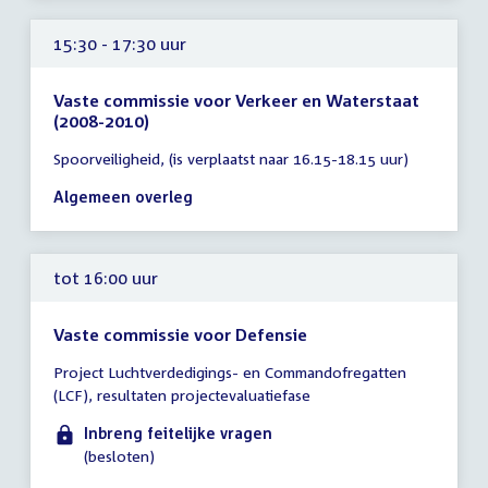
uur
15:30 - 17:30 uur
Vaste commissie voor Verkeer en Waterstaat
(2008-2010)
Tijd
Spoorveiligheid, (is verplaatst naar 16.15-18.15 uur)
vergadering
15:30
Algemeen overleg
-
17:30
uur
tot 16:00 uur
Vaste commissie voor Defensie
Tijd
Project Luchtverdedigings- en Commandofregatten
vergadering
(LCF), resultaten projectevaluatiefase
tot
16:00
Inbreng feitelijke vragen
uur
(besloten)