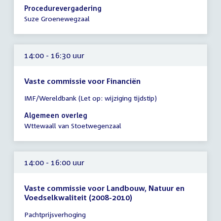
13:45
Procedurevergadering
-
Suze Groenewegzaal
14:00
uur
14:00 - 16:30 uur
Vaste commissie voor Financiën
Tijd
IMF/Wereldbank (Let op: wijziging tijdstip)
vergadering
14:00
Algemeen overleg
-
Wttewaall van Stoetwegenzaal
16:30
uur
14:00 - 16:00 uur
Vaste commissie voor Landbouw, Natuur en
Voedselkwaliteit (2008-2010)
Tijd
Pachtprijsverhoging
vergadering