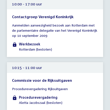
10:00 - 17:00 uur
Contactgroep Verenigd Koninkrijk
Tijd
Aanmelden aanwezigheid bezoek aan Rotterdam met
vergadering
de parlementaire delegatie van het Verenigd Koninkrijk
10:00
op 10 september 2009
-
17:00
Werkbezoek
uur
Rotterdam (besloten)
10:15 - 11:00 uur
Commissie voor de Rijksuitgaven
Tijd
Procedurevergadering Rijksuitgaven
vergadering
10:15
Procedurevergadering
-
Aletta Jacobszaal (besloten)
11:00