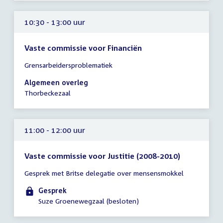
uur
10:30 - 13:00 uur
Vaste commissie voor Financiën
Tijd
Grensarbeidersproblematiek
vergadering
10:30
Algemeen overleg
-
Thorbeckezaal
13:00
uur
11:00 - 12:00 uur
Vaste commissie voor Justitie (2008-2010)
Tijd
Gesprek met Britse delegatie over mensensmokkel
vergadering
11:00
Gesprek
-
Suze Groenewegzaal (besloten)
12:00
uur