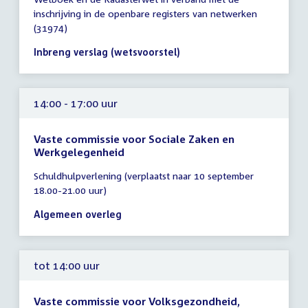
tot
inschrijving in de openbare registers van netwerken
14:00
(31974)
uur
Inbreng verslag (wetsvoorstel)
14:00 - 17:00 uur
Vaste commissie voor Sociale Zaken en
Werkgelegenheid
Tijd
Schuldhulpverlening (verplaatst naar 10 september
vergadering
18.00-21.00 uur)
14:00
-
Algemeen overleg
17:00
uur
tot 14:00 uur
Vaste commissie voor Volksgezondheid,