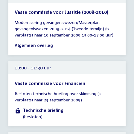
Vaste commissie voor Justitie (2008-2010)
Tijd
Modernisering gevangeniswezen/Masterplan
vergadering
gevangeniswezen 2009-2014 (Tweede termijn) (is
10:00
verplaatst naar 10 september 2009 15.00-17.00 uur)
-
12:00
Algemeen overleg
uur
10:00 - 11:30 uur
Vaste commissie voor Financiën
Tijd
Besloten technische briefing over skimming (is
vergadering
verplaatst naar 23 september 2009)
10:00
-
Technische briefing
11:30
(besloten)
uur