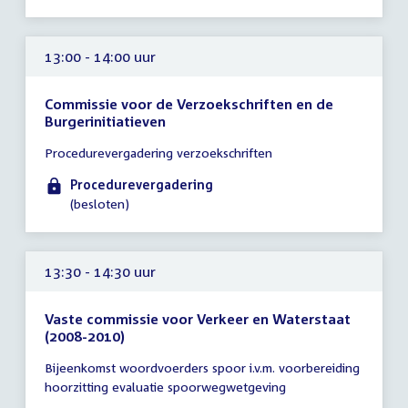
-
15:00
uur
13:00 - 14:00 uur
Commissie voor de Verzoekschriften en de
Burgerinitiatieven
Tijd
Procedurevergadering verzoekschriften
vergadering
13:00
Procedurevergadering
-
(besloten)
14:00
uur
13:30 - 14:30 uur
Vaste commissie voor Verkeer en Waterstaat
(2008-2010)
Tijd
Bijeenkomst woordvoerders spoor i.v.m. voorbereiding
vergadering
hoorzitting evaluatie spoorwegwetgeving
13:30