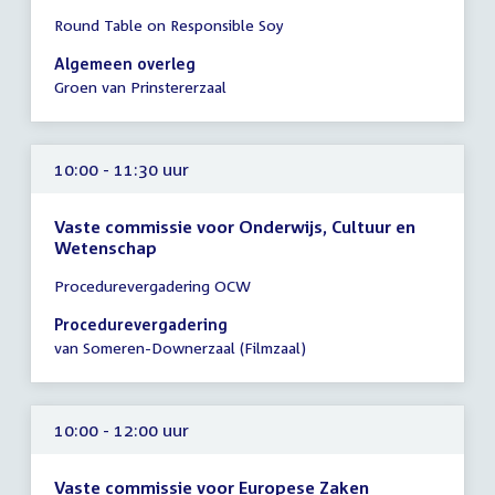
Tijd
Round Table on Responsible Soy
vergadering
10:00
Algemeen overleg
-
Groen van Prinstererzaal
12:00
uur
10:00 - 11:30 uur
Vaste commissie voor Onderwijs, Cultuur en
Wetenschap
Tijd
Procedurevergadering OCW
vergadering
10:00
Procedurevergadering
-
van Someren-Downerzaal (Filmzaal)
11:30
uur
10:00 - 12:00 uur
Vaste commissie voor Europese Zaken