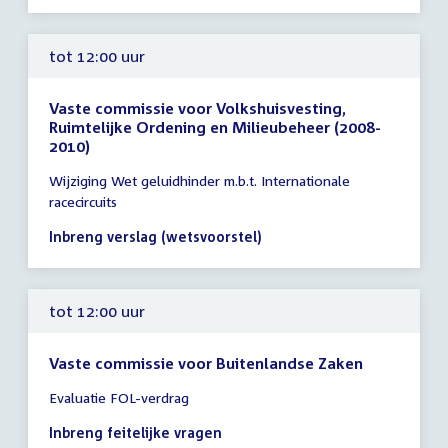
uur
tot 12:00 uur
Vaste commissie voor Volkshuisvesting,
Ruimtelijke Ordening en Milieubeheer (2008-
2010)
Tijd
Wijziging Wet geluidhinder m.b.t. Internationale
vergadering
racecircuits
tot
12:00
Inbreng verslag (wetsvoorstel)
uur
tot 12:00 uur
Vaste commissie voor Buitenlandse Zaken
Tijd
Evaluatie FOL-verdrag
vergadering
tot
Inbreng feitelijke vragen
12:00