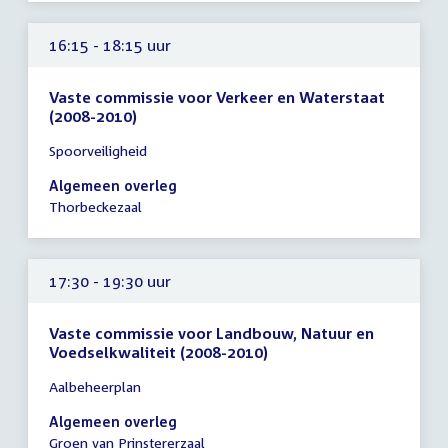
16:15 - 18:15 uur
Vaste commissie voor Verkeer en Waterstaat
(2008-2010)
Tijd
Spoorveiligheid
vergadering
16:15
Algemeen overleg
-
Thorbeckezaal
18:15
uur
17:30 - 19:30 uur
Vaste commissie voor Landbouw, Natuur en
Voedselkwaliteit (2008-2010)
Tijd
Aalbeheerplan
vergadering
17:30
Algemeen overleg
-
Groen van Prinstererzaal