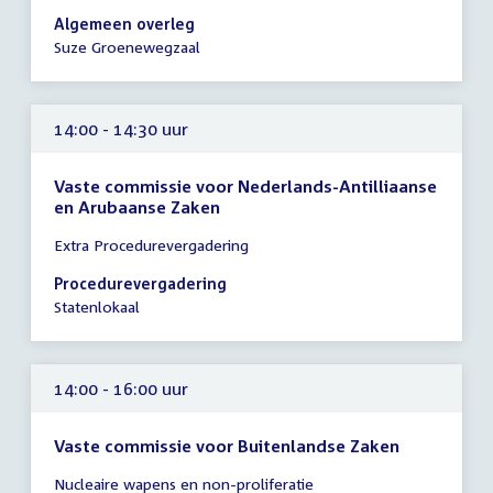
14:00
Algemeen overleg
-
Suze Groenewegzaal
16:00
uur
14:00 - 14:30 uur
Vaste commissie voor Nederlands-Antilliaanse
en Arubaanse Zaken
Tijd
Extra Procedurevergadering
vergadering
14:00
Procedurevergadering
-
Statenlokaal
14:30
uur
14:00 - 16:00 uur
Vaste commissie voor Buitenlandse Zaken
Tijd
Nucleaire wapens en non-proliferatie
vergadering