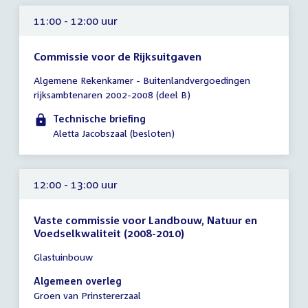
11:00 - 12:00 uur
Commissie voor de Rijksuitgaven
Tijd
Algemene Rekenkamer - Buitenlandvergoedingen
vergadering
rijksambtenaren 2002-2008 (deel B)
11:00
-
Technische briefing
12:00
Aletta Jacobszaal (besloten)
uur
12:00 - 13:00 uur
Vaste commissie voor Landbouw, Natuur en
Voedselkwaliteit (2008-2010)
Tijd
Glastuinbouw
vergadering
12:00
Algemeen overleg
-
Groen van Prinstererzaal
13:00