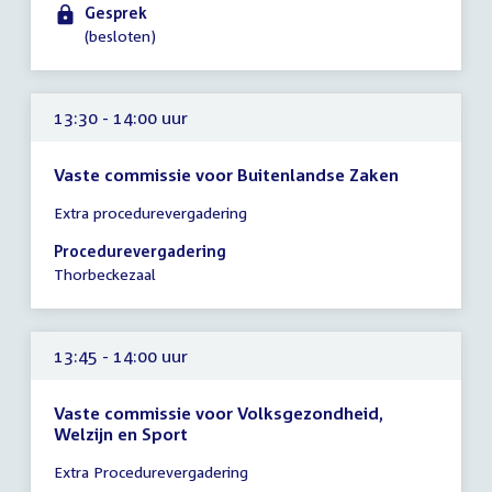
-
Gesprek
14:30
(besloten)
uur
13:30 - 14:00 uur
Vaste commissie voor Buitenlandse Zaken
Tijd
Extra procedurevergadering
vergadering
13:30
Procedurevergadering
-
Thorbeckezaal
14:00
uur
13:45 - 14:00 uur
Vaste commissie voor Volksgezondheid,
Welzijn en Sport
Tijd
Extra Procedurevergadering
vergadering