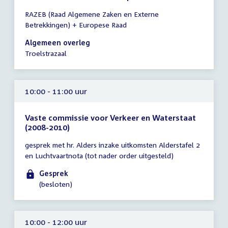
Tijd
RAZEB (Raad Algemene Zaken en Externe
vergadering
Betrekkingen) + Europese Raad
10:00
-
Algemeen overleg
12:00
Troelstrazaal
uur
10:00 - 11:00 uur
Vaste commissie voor Verkeer en Waterstaat
(2008-2010)
Tijd
gesprek met hr. Alders inzake uitkomsten Alderstafel 2
vergadering
en Luchtvaartnota (tot nader order uitgesteld)
10:00
-
Gesprek
11:00
(besloten)
uur
10:00 - 12:00 uur