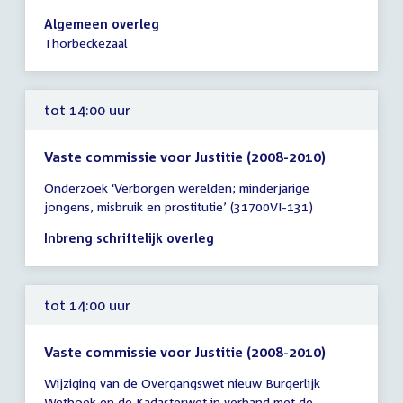
14:00
Algemeen overleg
-
Thorbeckezaal
16:00
uur
tot 14:00 uur
Vaste commissie voor Justitie (2008-2010)
Tijd
Onderzoek ‘Verborgen werelden; minderjarige
vergadering
jongens, misbruik en prostitutie’ (31700VI-131)
tot
14:00
Inbreng schriftelijk overleg
uur
tot 14:00 uur
Vaste commissie voor Justitie (2008-2010)
Tijd
Wijziging van de Overgangswet nieuw Burgerlijk
vergadering
Wetboek en de Kadasterwet in verband met de