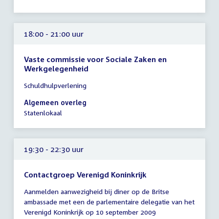
19:30
uur
18:00 - 21:00 uur
Vaste commissie voor Sociale Zaken en
Werkgelegenheid
Tijd
Schuldhulpverlening
vergadering
18:00
Algemeen overleg
-
Statenlokaal
21:00
uur
19:30 - 22:30 uur
Contactgroep Verenigd Koninkrijk
Tijd
Aanmelden aanwezigheid bij diner op de Britse
vergadering
ambassade met een de parlementaire delegatie van het
19:30
Verenigd Koninkrijk op 10 september 2009
-