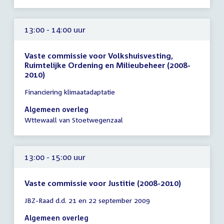
uur
13:00 - 14:00 uur
Vaste commissie voor Volkshuisvesting,
Ruimtelijke Ordening en Milieubeheer (2008-
2010)
Tijd
Financiering klimaatadaptatie
vergadering
13:00
Algemeen overleg
-
Wttewaall van Stoetwegenzaal
14:00
uur
13:00 - 15:00 uur
Vaste commissie voor Justitie (2008-2010)
Tijd
JBZ-Raad d.d. 21 en 22 september 2009
vergadering
13:00
Algemeen overleg