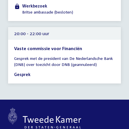
22:30
Werkbezoek
uur
Britse ambassade (besloten)
20:00 - 22:00 uur
Vaste commissie voor Financiën
Tijd
Gesprek met de president van De Nederlandsche Bank
vergadering
(DNB) over toezicht door DNB (geannuleerd)
20:00
-
Gesprek
22:00
uur