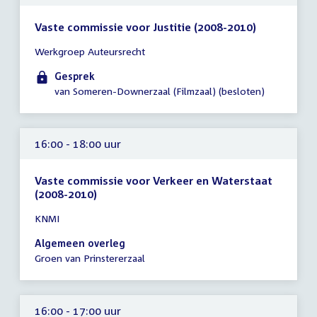
Vaste commissie voor Justitie (2008-2010)
Tijd
Werkgroep Auteursrecht
vergadering
16:00
Gesprek
-
van Someren-Downerzaal (Filmzaal) (besloten)
17:00
uur
16:00 - 18:00 uur
Vaste commissie voor Verkeer en Waterstaat
(2008-2010)
Tijd
KNMI
vergadering
16:00
Algemeen overleg
-
Groen van Prinstererzaal
18:00
uur
16:00 - 17:00 uur