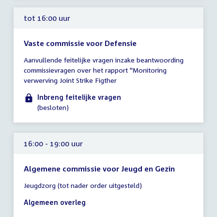
uur
tot 16:00 uur
Vaste commissie voor Defensie
Tijd
Aanvullende feitelijke vragen inzake beantwoording
vergadering
commissievragen over het rapport "Monitoring
tot
verwerving Joint Strike Figther
16:00
uur
Inbreng feitelijke vragen
(besloten)
16:00 - 19:00 uur
Algemene commissie voor Jeugd en Gezin
Tijd
Jeugdzorg (tot nader order uitgesteld)
vergadering
16:00
Algemeen overleg
-