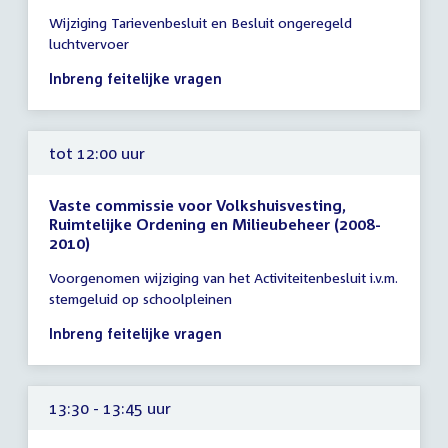
Tijd
Wijziging Tarievenbesluit en Besluit ongeregeld
vergadering
luchtvervoer
tot
12:00
Inbreng feitelijke vragen
uur
tot 12:00 uur
Vaste commissie voor Volkshuisvesting,
Ruimtelijke Ordening en Milieubeheer (2008-
2010)
Tijd
Voorgenomen wijziging van het Activiteitenbesluit i.v.m.
vergadering
stemgeluid op schoolpleinen
tot
12:00
Inbreng feitelijke vragen
uur
13:30 - 13:45 uur