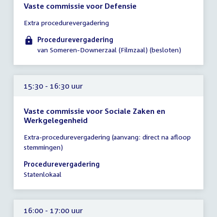
Vaste commissie voor Defensie
Tijd
Extra procedurevergadering
vergadering
13:30
Procedurevergadering
-
van Someren-Downerzaal (Filmzaal) (besloten)
13:45
uur
15:30 - 16:30 uur
Vaste commissie voor Sociale Zaken en
Werkgelegenheid
Tijd
Extra-procedurevergadering (aanvang: direct na afloop
vergadering
stemmingen)
15:30
-
Procedurevergadering
16:30
Statenlokaal
uur
16:00 - 17:00 uur