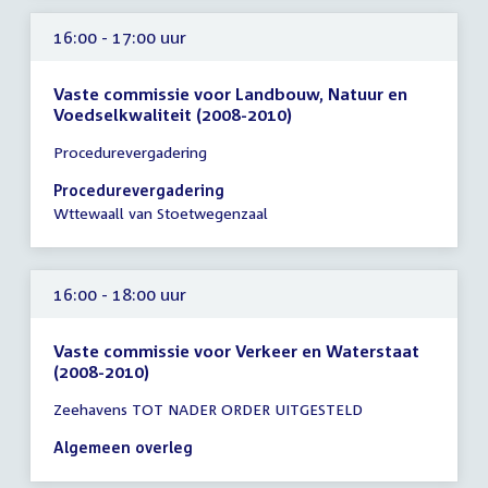
16:00 - 17:00 uur
Vaste commissie voor Landbouw, Natuur en
Voedselkwaliteit (2008-2010)
Tijd
Procedurevergadering
vergadering
16:00
Procedurevergadering
-
Wttewaall van Stoetwegenzaal
17:00
uur
16:00 - 18:00 uur
Vaste commissie voor Verkeer en Waterstaat
(2008-2010)
Tijd
Zeehavens TOT NADER ORDER UITGESTELD
vergadering
16:00
Algemeen overleg
-
18:00