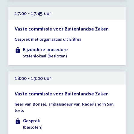
19:00
uur
17:00 - 17:45 uur
Vaste commissie voor Buitenlandse Zaken
Tijd
Gesprek met organisaties uit Eritrea
vergadering
17:00
Bijzondere procedure
-
Statenlokaal (besloten)
17:45
uur
18:00 - 19:00 uur
Vaste commissie voor Buitenlandse Zaken
Tijd
heer Van Bonzel, ambassadeur van Nederland in San
vergadering
José.
18:00
-
Gesprek
19:00
(besloten)
uur