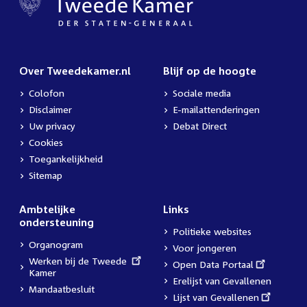
Over Tweedekamer.nl
Blijf op de hoogte
Colofon
Sociale media
Disclaimer
E-mailattenderingen
Uw privacy
Debat Direct
Cookies
Toegankelijkheid
Sitemap
Ambtelijke
Links
ondersteuning
Politieke websites
Organogram
Voor jongeren
External
Werken bij de Tweede
External
Open Data Portaal
link:
Kamer
link:
Erelijst van Gevallenen
Mandaatbesluit
External
Lijst van Gevallenen