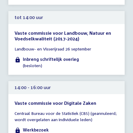
tot 14:00 uur
Vaste commissie voor Landbouw, Natuur en
Voedselkwaliteit (2017-2024)
Tijd
Landbouw- en Visserijraad 26 september
vergadering
tot
Inbreng schriftelijk overleg
14:00
(besloten)
uur
14:00 - 16:00 uur
Vaste commissie voor Digitale Zaken
Tijd
Centraal Bureau voor de Statistiek (CBS) (geannuleerd;
vergadering
wordt overgelaten aan individuele leden)
14:00
-
Werkbezoek