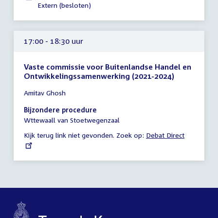
16:00
Extern (besloten)
uur
17:00 - 18:30 uur
Vaste commissie voor Buitenlandse Handel en
Ontwikkelingssamenwerking (2021-2024)
Tijd
Amitav Ghosh
vergadering
17:00
Bijzondere procedure
-
Wttewaall van Stoetwegenzaal
18:30
Kijk terug link niet gevonden. Zoek op:
External
Debat Direct
uur
link: