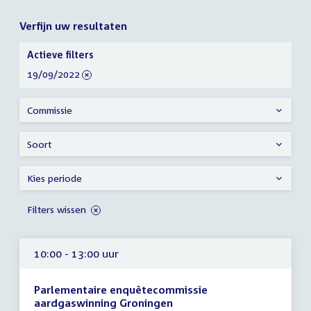
Verfijn uw resultaten
Verfijn
Actieve filters
uw
verwijder
19/09/2022
resultaten
filter
Commissie
Soort
Kies periode
Filters wissen
10:00 - 13:00 uur
Parlementaire enquêtecommissie
aardgaswinning Groningen