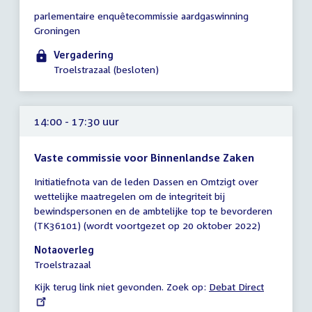
Tijd
parlementaire enquêtecommissie aardgaswinning
vergadering
Groningen
10:00
-
Vergadering
13:00
Troelstrazaal (besloten)
uur
14:00 - 17:30 uur
Vaste commissie voor Binnenlandse Zaken
Tijd
Initiatiefnota van de leden Dassen en Omtzigt over
vergadering
wettelijke maatregelen om de integriteit bij
14:00
bewindspersonen en de ambtelijke top te bevorderen
-
(TK36101) (wordt voortgezet op 20 oktober 2022)
17:30
uur
Notaoverleg
Troelstrazaal
Kijk terug link niet gevonden. Zoek op:
External
Debat Direct
link: