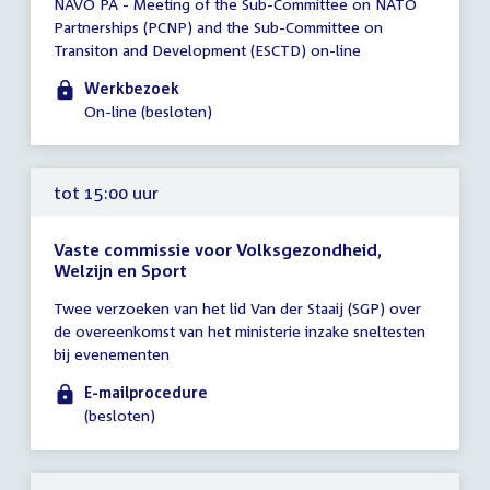
NAVO PA - Meeting of the Sub-Committee on NATO
vergadering
Partnerships (PCNP) and the Sub-Committee on
00:01
Transiton and Development (ESCTD) on-line
-
17:30
Werkbezoek
uur
On-line (besloten)
tot 15:00 uur
Vaste commissie voor Volksgezondheid,
Welzijn en Sport
Tijd
Twee verzoeken van het lid Van der Staaij (SGP) over
vergadering
de overeenkomst van het ministerie inzake sneltesten
tot
bij evenementen
15:00
uur
E-mailprocedure
(besloten)