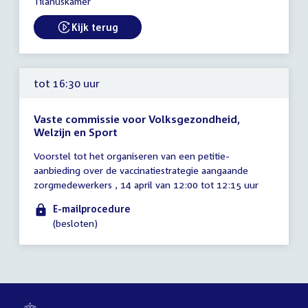
Tilanuskamer
17:30
uur
Kijk terug
External link:
tot 16:30 uur
Vaste commissie voor Volksgezondheid,
Welzijn en Sport
Tijd
Voorstel tot het organiseren van een petitie-
vergadering
aanbieding over de vaccinatiestrategie aangaande
tot
zorgmedewerkers , 14 april van 12:00 tot 12:15 uur
16:30
uur
E-mailprocedure
(besloten)