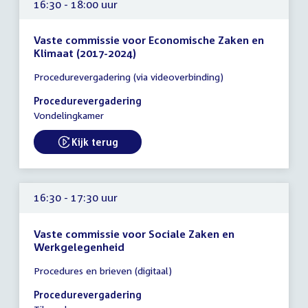
16:30 - 18:00 uur
Vaste commissie voor Economische Zaken en
Klimaat (2017-2024)
Tijd
Procedurevergadering (via videoverbinding)
vergadering
16:30
Procedurevergadering
-
Vondelingkamer
18:00
uur
Kijk terug
External link:
16:30 - 17:30 uur
Vaste commissie voor Sociale Zaken en
Werkgelegenheid
Tijd
Procedures en brieven (digitaal)
vergadering
16:30
Procedurevergadering
-