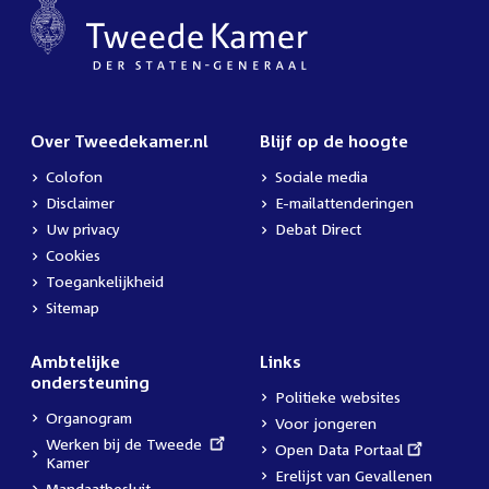
Over Tweedekamer.nl
Blijf op de hoogte
Colofon
Sociale media
Disclaimer
E-mailattenderingen
Uw privacy
Debat Direct
Cookies
Toegankelijkheid
Sitemap
Ambtelijke
Links
ondersteuning
Politieke websites
Organogram
Voor jongeren
External
Werken bij de Tweede
External
Open Data Portaal
link:
Kamer
link:
Erelijst van Gevallenen
Mandaatbesluit