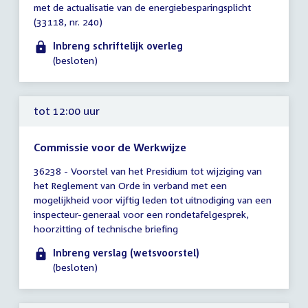
met de actualisatie van de energiebesparingsplicht
12:00
(33118, nr. 240)
uur
Inbreng schriftelijk overleg
(besloten)
tot 12:00 uur
Commissie voor de Werkwijze
Tijd
36238 - Voorstel van het Presidium tot wijziging van
vergadering
het Reglement van Orde in verband met een
tot
mogelijkheid voor vijftig leden tot uitnodiging van een
12:00
inspecteur-generaal voor een rondetafelgesprek,
uur
hoorzitting of technische briefing
Inbreng verslag (wetsvoorstel)
(besloten)