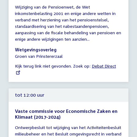
Tijd
Wijziging van de Pensioenwet, de Wet
vergadering
inkomstenbelasting 2001 en enige andere wetten in
10:00
verband met herziening van het pensioenstelsel,
-
standaardisering van het nabestaandenpensioen,
17:00
aanpassing van de fiscale behandeling van pensioen en
uur
enige andere wijzigingen ten aanzien...
Wetgevingsoverleg
Groen van Prinstererzaal
Kijk terug link niet gevonden. Zoek op:
External
Debat Direct
link:
tot 12:00 uur
Vaste commissie voor Economische Zaken en
Klimaat (2017-2024)
Tijd
Ontwerpbesluit tot wijziging van het Activiteitenbesluit
vergadering
milieubeheer en het Besluit omgevingsrecht in verband
tot