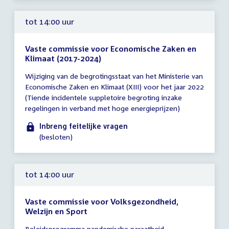
tot 14:00 uur
Vaste commissie voor Economische Zaken en
Klimaat (2017-2024)
Tijd
Wijziging van de begrotingsstaat van het Ministerie van
vergadering
Economische Zaken en Klimaat (XIII) voor het jaar 2022
tot
(Tiende incidentele suppletoire begroting inzake
14:00
regelingen in verband met hoge energieprijzen)
uur
Inbreng feitelijke vragen
(besloten)
tot 14:00 uur
Vaste commissie voor Volksgezondheid,
Welzijn en Sport
Tijd
Beleidsprogramma pandemische paraatheid