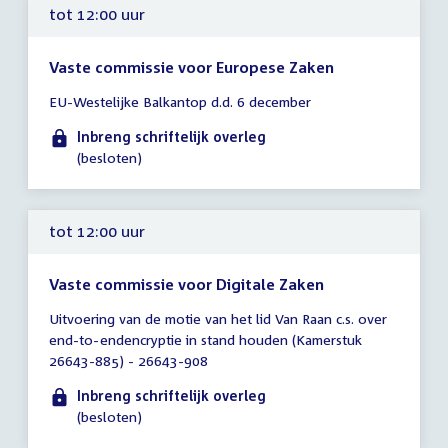
tot 12:00 uur
Vaste commissie voor Europese Zaken
Tijd
EU-Westelijke Balkantop d.d. 6 december
vergadering
tot
Inbreng schriftelijk overleg
12:00
(besloten)
uur
tot 12:00 uur
Vaste commissie voor Digitale Zaken
Tijd
Uitvoering van de motie van het lid Van Raan c.s. over
vergadering
end-to-endencryptie in stand houden (Kamerstuk
tot
26643-885) - 26643-908
12:00
uur
Inbreng schriftelijk overleg
(besloten)