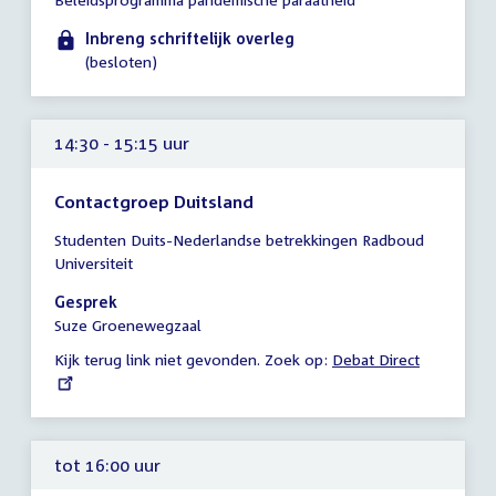
vergadering
tot
Inbreng schriftelijk overleg
14:00
(besloten)
uur
14:30 - 15:15 uur
Contactgroep Duitsland
Tijd
Studenten Duits-Nederlandse betrekkingen Radboud
vergadering
Universiteit
14:30
-
Gesprek
15:15
Suze Groenewegzaal
uur
Kijk terug link niet gevonden. Zoek op:
External
Debat Direct
link:
tot 16:00 uur