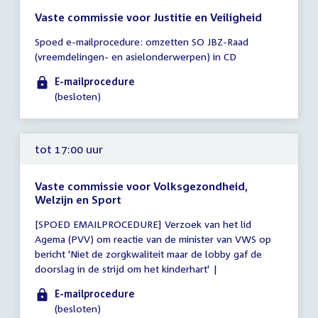
Vaste commissie voor Justitie en Veiligheid
Tijd
Spoed e-mailprocedure: omzetten SO JBZ-Raad
vergadering
(vreemdelingen- en asielonderwerpen) in CD
tot
16:00
E-mailprocedure
uur
(besloten)
tot 17:00 uur
Vaste commissie voor Volksgezondheid,
Welzijn en Sport
Tijd
[SPOED EMAILPROCEDURE] Verzoek van het lid
vergadering
Agema (PVV) om reactie van de minister van VWS op
tot
bericht 'Niet de zorgkwaliteit maar de lobby gaf de
17:00
doorslag in de strijd om het kinderhart' |
uur
E-mailprocedure
(besloten)