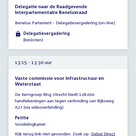
Delegatie naar de Raadgevende
Interparlementaire Beneluxraad
Tijd
Benelux Parlement - Delegatievergadering (on-line)
vergadering
12:45
Delegatievergadering
-
(besloten)
13:15
uur
13:15 - 13:30 uur
Vaste commissie voor Infrastructuur en
Waterstaat
Tijd
De Kerngroep Ring Utrecht biedt 128.000
vergadering
handtekeningen aan tegen verbreding van Rijksweg
13:15
A27 (via videoverbinding)
-
13:30
Petitie
uur
Vondelingkamer
Kijk terug link niet gevonden. Zoek op:
External
Debat Direct