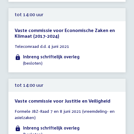
tot 14:00 uur
Vaste commissie voor Economische Zaken en
Klimaat (2017-2024)
Tijd
Telecomraad d.d. 4 juni 2021
vergadering
tot
Inbreng schriftelijk overleg
14:00
(besloten)
uur
tot 14:00 uur
Vaste commissie voor Justitie en Veiligheid
Tijd
Formele JBZ-Raad 7 en 8 juni 2021 (vreemdeling- en
vergadering
asielzaken)
tot
14:00
Inbreng schriftelijk overleg
uur