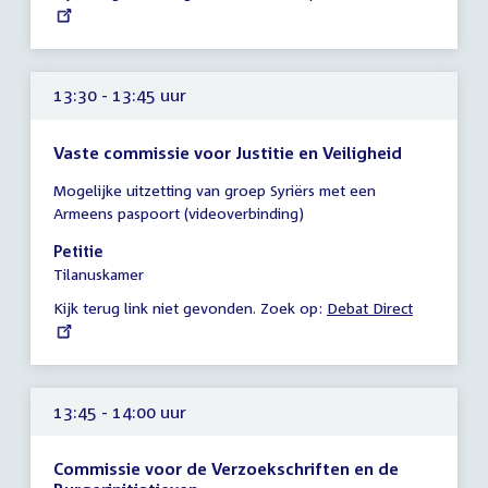
link:
13:30 - 13:45 uur
Vaste commissie voor Justitie en Veiligheid
Tijd
Mogelijke uitzetting van groep Syriërs met een
vergadering
Armeens paspoort (videoverbinding)
13:30
-
Petitie
13:45
Tilanuskamer
uur
Kijk terug link niet gevonden. Zoek op:
External
Debat Direct
link:
13:45 - 14:00 uur
Commissie voor de Verzoekschriften en de