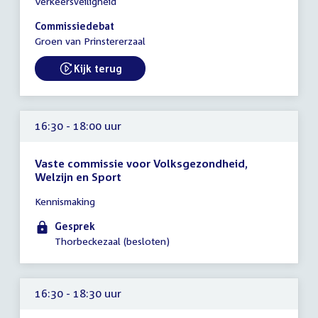
Verkeersveiligheid
vergadering
16:30
Commissiedebat
-
Groen van Prinstererzaal
21:15
uur
Kijk terug
External link:
16:30 - 18:00 uur
Vaste commissie voor Volksgezondheid,
Welzijn en Sport
Tijd
Kennismaking
vergadering
16:30
Gesprek
-
Thorbeckezaal (besloten)
18:00
uur
16:30 - 18:30 uur