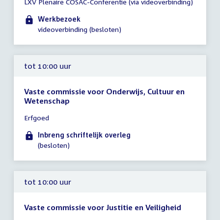
LXV Plenaire COSAC-Conferentie (via videoverbinding)
vergadering
09:30
Werkbezoek
-
videoverbinding (besloten)
13:30
uur
tot 10:00 uur
Vaste commissie voor Onderwijs, Cultuur en
Wetenschap
Tijd
Erfgoed
vergadering
tot
Inbreng schriftelijk overleg
10:00
(besloten)
uur
tot 10:00 uur
Vaste commissie voor Justitie en Veiligheid
Tijd