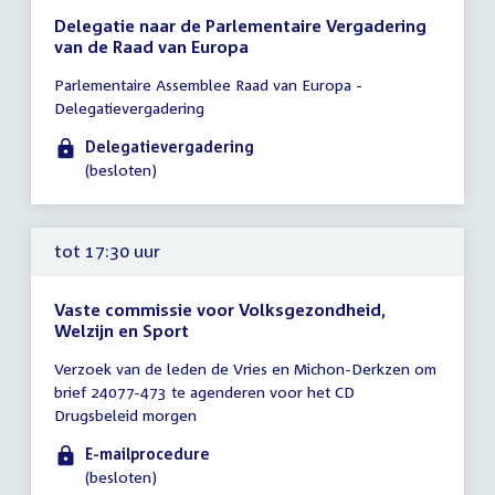
Delegatie naar de Parlementaire Vergadering
van de Raad van Europa
Tijd
Parlementaire Assemblee Raad van Europa -
vergadering
Delegatievergadering
17:00
-
Delegatievergadering
18:00
(besloten)
uur
tot 17:30 uur
Vaste commissie voor Volksgezondheid,
Welzijn en Sport
Tijd
Verzoek van de leden de Vries en Michon-Derkzen om
vergadering
brief 24077-473 te agenderen voor het CD
tot
Drugsbeleid morgen
17:30
uur
E-mailprocedure
(besloten)