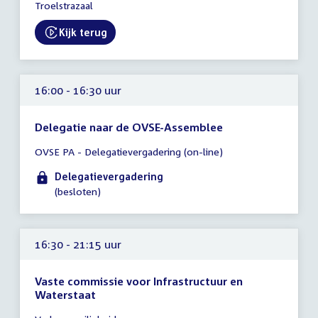
-
Troelstrazaal
19:00
uur
Kijk terug
External link:
16:00 - 16:30 uur
Delegatie naar de OVSE-Assemblee
Tijd
OVSE PA - Delegatievergadering (on-line)
vergadering
16:00
Delegatievergadering
-
(besloten)
16:30
uur
16:30 - 21:15 uur
Vaste commissie voor Infrastructuur en
Waterstaat
Tijd