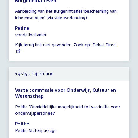
Burgerinitiatieven
Tijd
Aanbieding van het Burgerinitiatief 'bescherming van
vergadering
inheemse bijen' (via videoverbinding)
13:45
-
Petitie
14:00
Vondelingkamer
uur
Kijk terug link niet gevonden. Zoek op:
External
Debat Direct
link:
13:45 - 14:00 uur
Vaste commissie voor Onderwijs, Cultuur en
Wetenschap
Tijd
Petitie 'Onmiddellijke mogelijkheid tot vaccinatie voor
vergadering
onderwijspersoneel'
13:45
-
Petitie
14:00
Petitie Statenpassage
uur