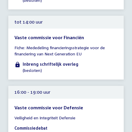
(besloten)
tot 14:00 uur
Vaste commissie voor Financiën
Tijd
Fiche: Mededeling financieringsstrategie voor de
vergadering
financiering van Next Generation EU
tot
14:00
Inbreng schriftelijk overleg
uur
(besloten)
16:00 - 19:00 uur
Vaste commissie voor Defensie
Tijd
Veiligheid en Integriteit Defensie
vergadering
16:00
Commissiedebat