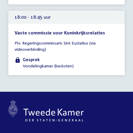
18:00 - 18:45 uur
Vaste commissie voor Koninkrijksrelaties
Tijd
Plv. Regeringscommissaris Sint Eustatius (via
vergadering
videoverbinding)
18:00
-
Gesprek
18:45
Vondelingkamer (besloten)
uur