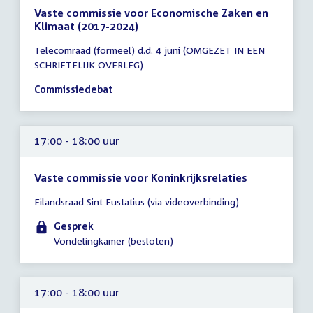
Vaste commissie voor Economische Zaken en
Klimaat (2017-2024)
Tijd
Telecomraad (formeel) d.d. 4 juni (OMGEZET IN EEN
vergadering
SCHRIFTELIJK OVERLEG)
16:30
-
Commissiedebat
18:30
uur
17:00 - 18:00 uur
Vaste commissie voor Koninkrijksrelaties
Tijd
Eilandsraad Sint Eustatius (via videoverbinding)
vergadering
17:00
Gesprek
-
Vondelingkamer (besloten)
18:00
uur
17:00 - 18:00 uur