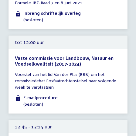
Formele JBZ-Raad 7 en 8 juni 2021
vergadering
tot
Inbreng schriftelijk overleg
10:00
(besloten)
uur
tot 12:00 uur
Vaste commissie voor Landbouw, Natuur en
Voedselkwaliteit (2017-2024)
Tijd
Voorstel van het lid Van der Plas (BBB) om het
vergadering
commissiedebat Fosfaatrechtenstelsel naar volgende
tot
week te verplaatsen
12:00
uur
E-mailprocedure
(besloten)
12:45 - 13:15 uur