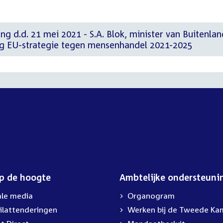
ng d.d. 21 mei 2021 - S.A. Blok, minister van Buitenla
ng EU-strategie tegen mensenhandel 2021-2025
op de hoogte
Ambtelijke ondersteuni
ale media
Organogram
ilattenderingen
External
Werken bij de Tweede Ka
link: