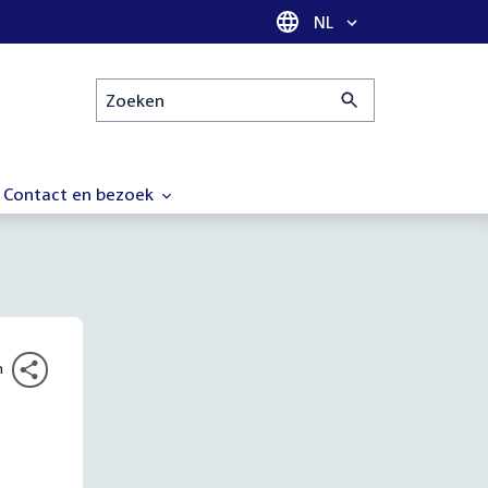
Taal selectie
NL
Zoeken
Contact en bezoek
n