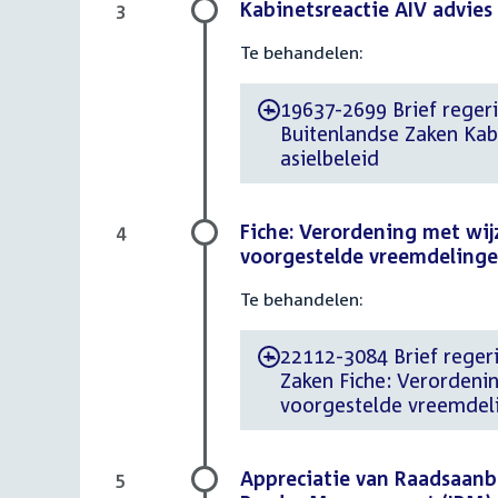
Kabinetsreactie AIV advies
3
Te behandelen:
19637-2699 Brief regerin
-
Buitenlandse Zaken Kab
asielbeleid
Fiche: Verordening met wijz
4
voorgestelde vreemdeling
Te behandelen:
22112-3084 Brief regerin
-
Zaken Fiche: Verordening
voorgestelde vreemdel
Appreciatie van Raadsaanb
5