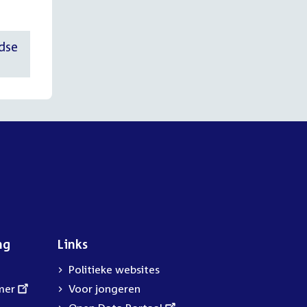
ndse
ng
Links
Politieke websites
mer
Voor jongeren