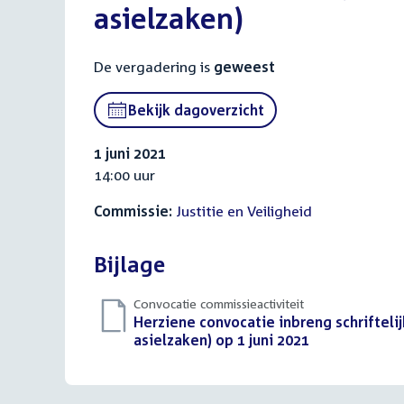
asielzaken)
De vergadering is
geweest
Bekijk dagoverzicht
1 juni 2021
14:00 uur
Commissie:
Justitie en Veiligheid
Bijlage
Convocatie commissieactiviteit
Download
Herziene convocatie inbreng schrifteli
bestand:
asielzaken) op 1 juni 2021
(PDF)