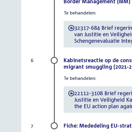
Border Management (IBM)
Te behandelen:
32317-684 Brief regering
-
van Justitie en Veiligh
Schengenevaluatie Int
Kabinetsreactie op de consu
6
migrant smuggling (2021-2
Te behandelen:
22112-3108 Brief regeri
-
Justitie en Veiligheid K
the EU action plan aga
Fiche: Mededeling EU-stra
7