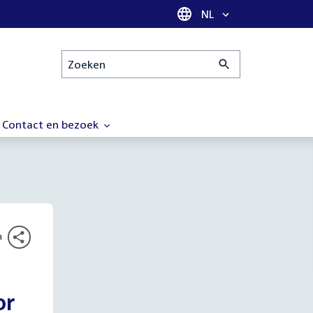
Taal selectie
NL
Zoeken
Contact en bezoek
n
or