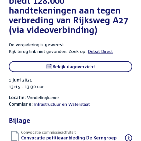
biedt 128.000
handtekeningen aan tegen
verbreding van Rijksweg A27
(via videoverbinding)
De vergadering is
geweest
Kijk terug link niet gevonden. Zoek op:
Debat Direct
Bekijk dagoverzicht
1 juni 2021
13:15 - 13:30 uur
Locatie:
Vondelingkamer
Commissie:
Infrastructuur en Waterstaat
Bijlage
Convocatie commissieactiviteit
Download
Convocatie petitieaanbieding De Kerngroep