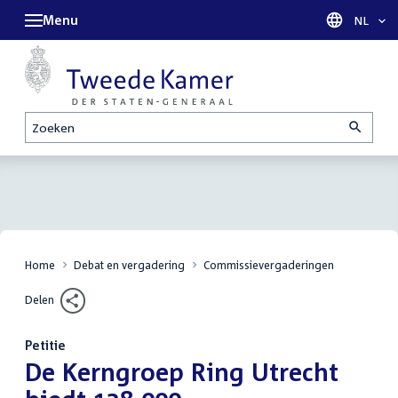
Menu
Taal sel
NL
Zoeken
Home
Debat en vergadering
Commissievergaderingen
Delen
Petitie
:
De Kerngroep Ring Utrecht