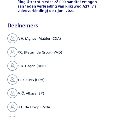
bestand:
Ring Utrecht biedt 128.000 handtekeningen
aan tegen verbreding van Rijksweg A27 (via
videoverbinding) op 1 juni 2021
(PDF)
Deelnemers
A.H. (Agnes) Mulder (CDA)
P.C. (Peter) de Groot (VVD)
K.B. Hagen (D66)
J.L. Geurts (CDA)
M.Ö. Alkaya (SP)
H.E. de Hoop (PvdA)