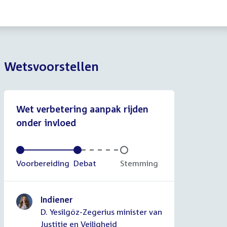
Wetsvoorstellen
Wet verbetering aanpak rijden
onder invloed
Voltooid:
Voorbereiding
Voltooid:
Debat
Onvoltooid:
Stemming
Indiener
D. Yesilgöz-Zegerius minister van
Justitie en Veiligheid