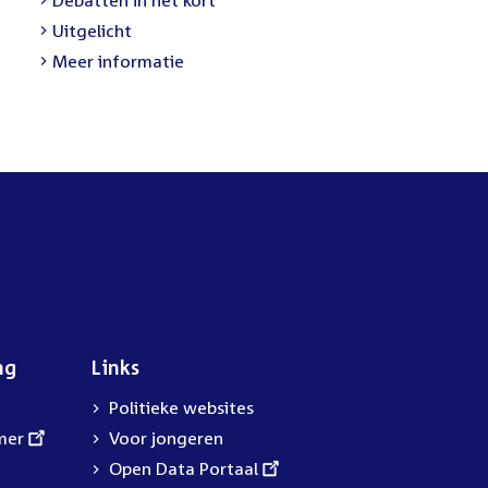
link:
External
Uitgelicht
link:
Meer informatie
ng
Links
Politieke websites
mer
Voor jongeren
External
Open Data Portaal