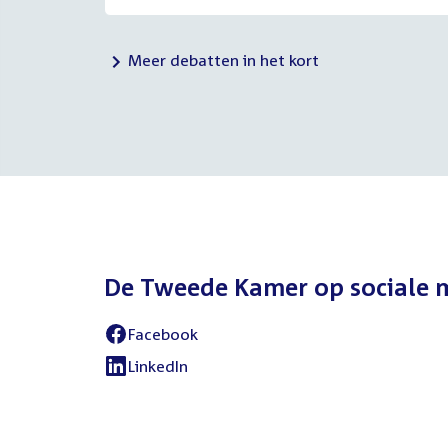
Meer debatten in het kort
De Tweede Kamer op sociale 
Facebook
External
link:
LinkedIn
External
link: