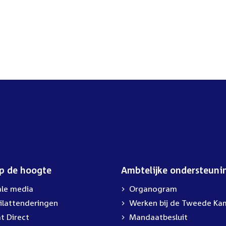
op de hoogte
Ambtelijke ondersteuni
ale media
Organogram
ilattenderingen
External
Werken bij de Tweede Ka
link:
t Direct
Mandaatbesluit