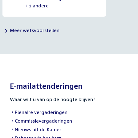
+ 1 andere
Meer wetsvoorstellen
E-mailattenderingen
Waar wilt u van op de hoogte blijven?
External
Plenaire vergaderingen
link:
External
Commissievergaderingen
link:
External
Nieuws uit de Kamer
link:
External
Debatten in het kort