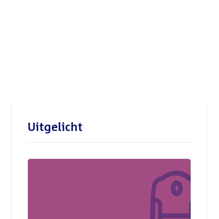
Openbare verhoren
parlementaire
enquêtecommissie Corona
Uitgelicht