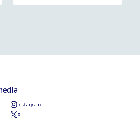
media
Instagram
External
link:
X
External
link: