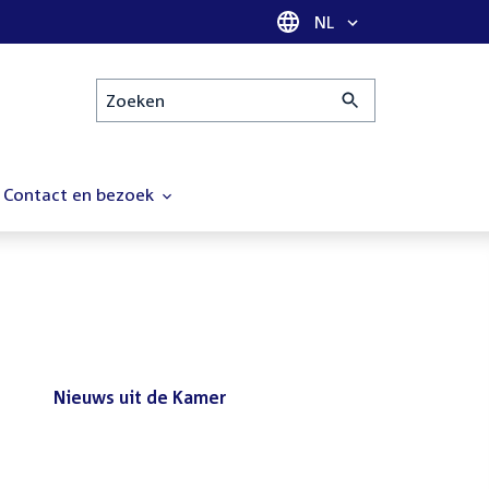
Taal selectie
NL
Zoeken
Contact en bezoek
Nieuws uit de Kamer
Nieuws
Bezoek de Tweede Kamer tijdens
uit
het reces