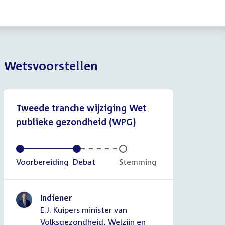
Wetsvoorstellen
Tweede tranche wijziging Wet
publieke gezondheid (WPG)
Voltooid:
Voorbereiding
Voltooid:
Debat
Onvoltooid:
Stemming
Indiener
E.J. Kuipers minister van
Volksgezondheid, Welzijn en