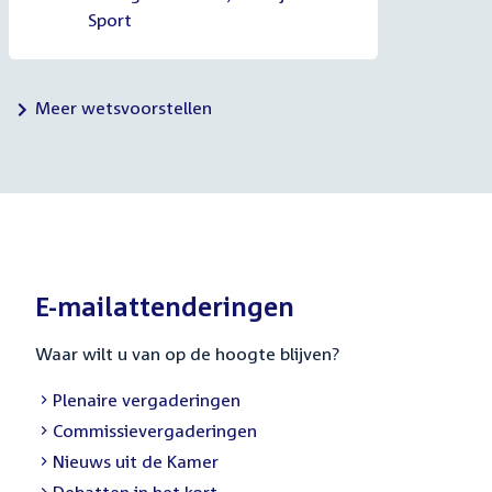
Sport
Meer wetsvoorstellen
E-mailattenderingen
Waar wilt u van op de hoogte blijven?
External
Plenaire vergaderingen
link:
External
Commissievergaderingen
link:
External
Nieuws uit de Kamer
link:
External
Debatten in het kort