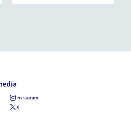
media
Instagram
External
link:
X
External
link: