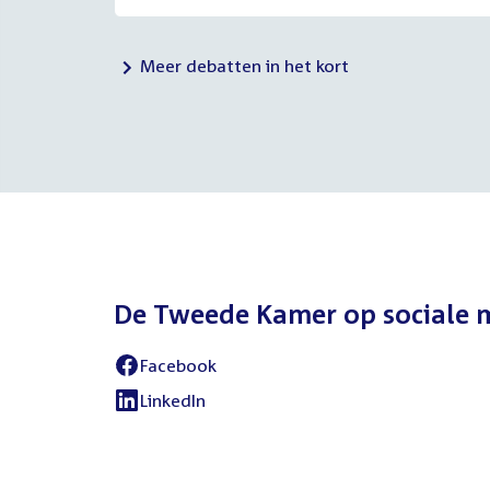
Meer debatten in het kort
De Tweede Kamer op sociale 
Facebook
External
link:
LinkedIn
External
link: