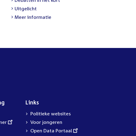
link:
External
Uitgelicht
link:
Meer informatie
ng
Links
Politieke websites
mer
Voor jongeren
External
Open Data Portaal