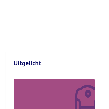
Openbare verhoren
parlementaire
enquêtecommissie Corona
Uitgelicht