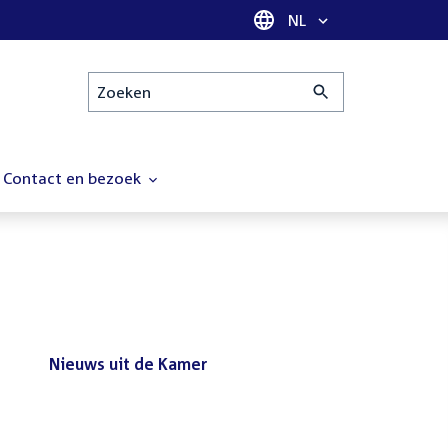
Taal selectie
NL
Zoeken
Contact en bezoek
Nieuws uit de Kamer
Nieuws
Bezoek de Tweede Kamer tijdens
uit
het reces