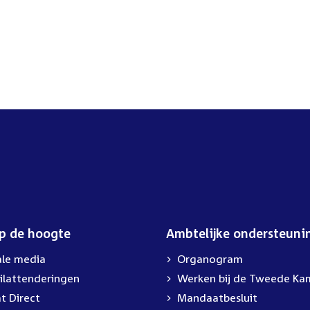
op de hoogte
Ambtelijke ondersteuni
ale media
Organogram
ilattenderingen
External
Werken bij de Tweede Ka
link:
t Direct
Mandaatbesluit