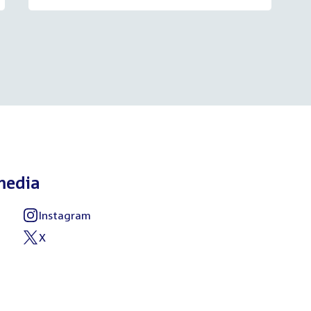
media
Instagram
External
link:
X
External
link: