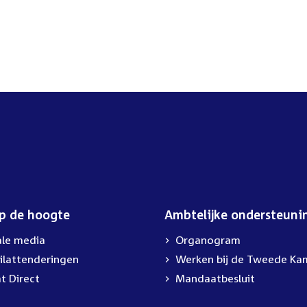
op de hoogte
Ambtelijke ondersteuni
ale media
Organogram
ilattenderingen
External
Werken bij de Tweede Ka
link:
t Direct
Mandaatbesluit