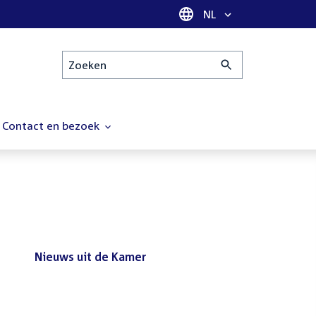
Taal selectie
NL
Zoeken
Contact en bezoek
Nieuws uit de Kamer
Nieuws
Bezoek de Tweede Kamer tijdens
uit
het reces