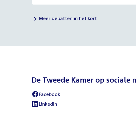
Meer debatten in het kort
De Tweede Kamer op sociale 
Facebook
External
link:
LinkedIn
External
link: