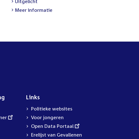
External
Uitgelicht
link:
Meer informatie
ng
Links
Politieke websites
mer
Voor jongeren
External
Open Data Portaal
link:
Erelijst van Gevallenen