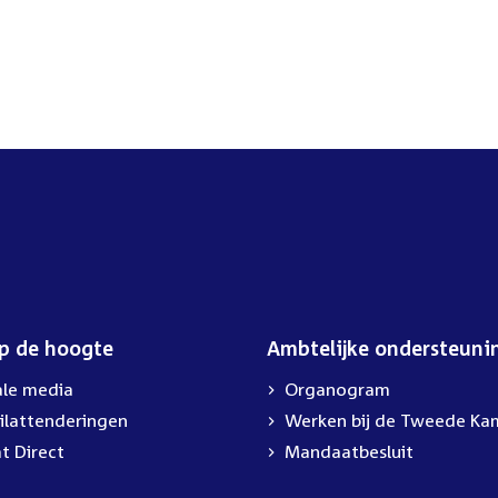
op de hoogte
Ambtelijke ondersteuni
ale media
Organogram
ilattenderingen
External
Werken bij de Tweede Ka
link:
t Direct
Mandaatbesluit