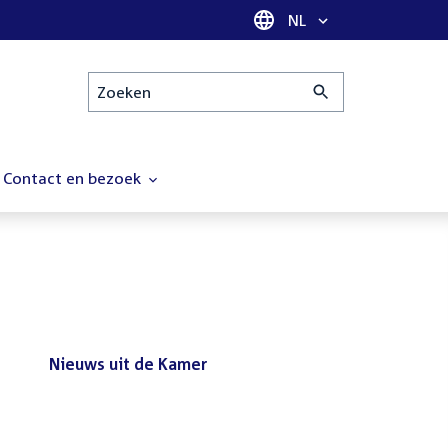
Taal selectie
NL
Zoeken
Contact en bezoek
Nieuws uit de Kamer
Nieuws
Bezoek de Tweede Kamer tijdens
uit
het reces