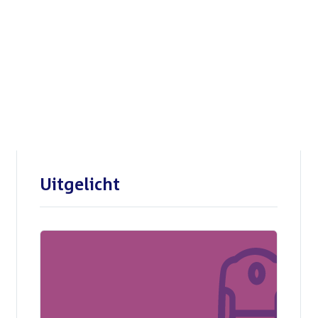
Openbare verhoren
parlementaire
enquêtecommissie Corona
Uitgelicht