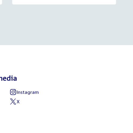
media
Instagram
External
link:
X
External
link: