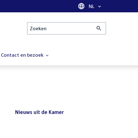
Taal selectie
NL
Zoeken
Contact en bezoek
Nieuws uit de Kamer
Nieuws
Bezoek de Tweede Kamer tijdens
uit
het reces