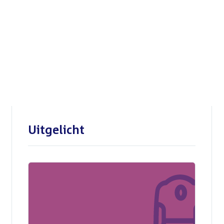
Openbare verhoren
parlementaire
enquêtecommissie Corona
Uitgelicht