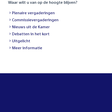
Waar wilt u van op de hoogte blijven?
External
Plenaire vergaderingen
link:
External
Commissievergaderingen
link:
External
Nieuws uit de Kamer
link:
External
Debatten in het kort
link:
External
Uitgelicht
link:
Meer informatie