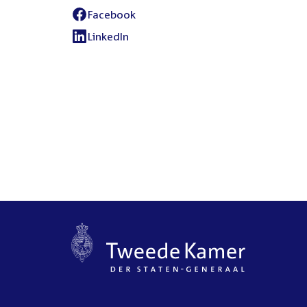
Facebook
External
link:
LinkedIn
External
link: