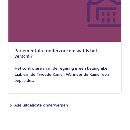
Parlementaire onderzoeken: wat is het
verschil?
13
juli
Het controleren van de regering is een belangrijke
2026
taak van de Tweede Kamer. Wanneer de Kamer een
bepaalde...
Alle uitgelichte onderwerpen