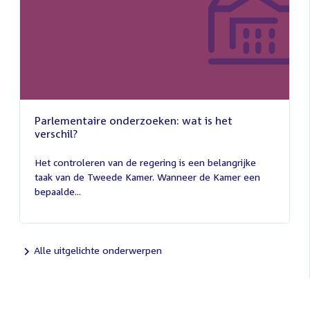
Parlementaire onderzoeken: wat is het
verschil?
13
juli
Het controleren van de regering is een belangrijke
2026
taak van de Tweede Kamer. Wanneer de Kamer een
bepaalde...
Alle uitgelichte onderwerpen