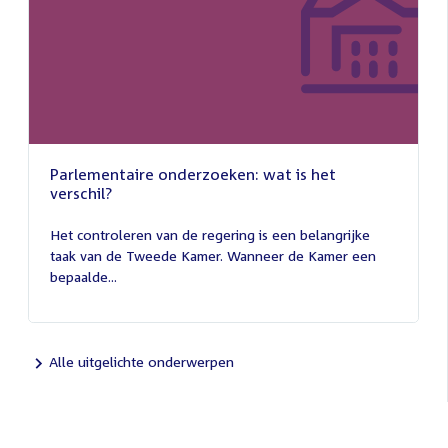
Parlementaire onderzoeken: wat is het
verschil?
13
juli
Het controleren van de regering is een belangrijke
2026
taak van de Tweede Kamer. Wanneer de Kamer een
bepaalde...
Alle uitgelichte onderwerpen