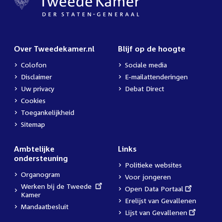
Over Tweedekamer.nl
Blijf op de hoogte
Colofon
Sociale media
Disclaimer
E-mailattenderingen
Uw privacy
Debat Direct
Cookies
Toegankelijkheid
Sitemap
Ambtelijke
Links
ondersteuning
Politieke websites
Organogram
Voor jongeren
External
Werken bij de Tweede
External
Open Data Portaal
link:
Kamer
link:
Erelijst van Gevallenen
Mandaatbesluit
External
Lijst van Gevallenen
link: