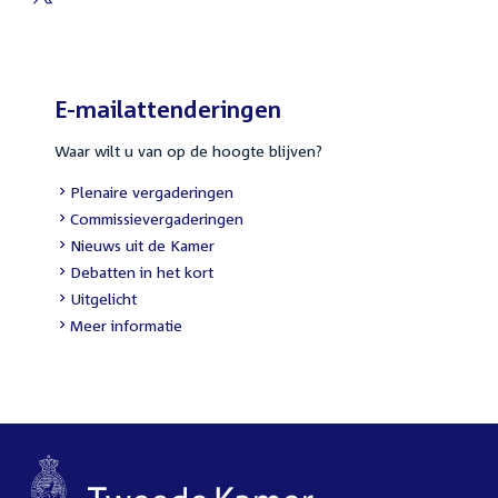
External
link:
E-mailattenderingen
Waar wilt u van op de hoogte blijven?
External
Plenaire vergaderingen
link:
External
Commissievergaderingen
link:
External
Nieuws uit de Kamer
link:
External
Debatten in het kort
link:
External
Uitgelicht
link:
Meer informatie