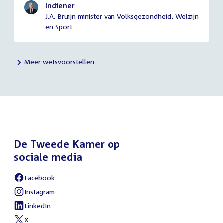
Indiener
J.A. Bruijn minister van Volksgezondheid, Welzijn
en Sport
Meer wetsvoorstellen
De Tweede Kamer op
sociale media
Facebook
External
link:
Instagram
External
link:
LinkedIn
External
link:
X