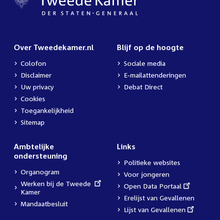
Over Tweedekamer.nl
Blijf op de hoogte
Colofon
Sociale media
Disclaimer
E-mailattenderingen
Uw privacy
Debat Direct
Cookies
Toegankelijkheid
Sitemap
Ambtelijke
Links
ondersteuning
Politieke websites
Organogram
Voor jongeren
External
Werken bij de Tweede
External
Open Data Portaal
link:
Kamer
link:
Erelijst van Gevallenen
Mandaatbesluit
External
Lijst van Gevallenen
link: