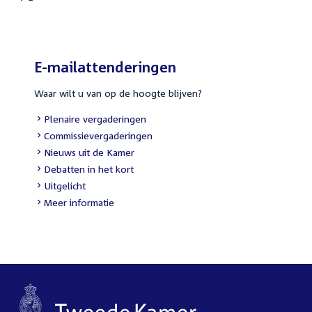
External
link:
E-mailattenderingen
Waar wilt u van op de hoogte blijven?
External
Plenaire vergaderingen
link:
External
Commissievergaderingen
link:
External
Nieuws uit de Kamer
link:
External
Debatten in het kort
link:
External
Uitgelicht
link:
Meer informatie