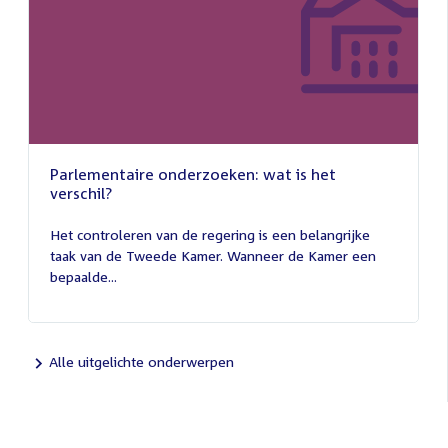
Parlementaire onderzoeken: wat is het
verschil?
13
juli
Het controleren van de regering is een belangrijke
2026
taak van de Tweede Kamer. Wanneer de Kamer een
bepaalde...
Alle uitgelichte onderwerpen