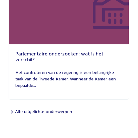
Parlementaire onderzoeken: wat is het
verschil?
13
juli
Het controleren van de regering is een belangrijke
2026
taak van de Tweede Kamer. Wanneer de Kamer een
bepaalde...
Alle uitgelichte onderwerpen