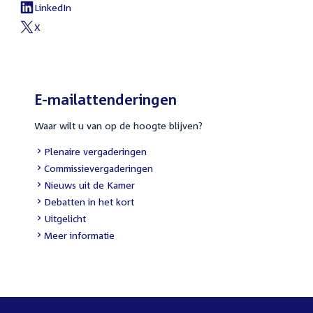
link:
LinkedIn
External
link:
X
External
link:
E-mailattenderingen
Waar wilt u van op de hoogte blijven?
External
Plenaire vergaderingen
link:
External
Commissievergaderingen
link:
External
Nieuws uit de Kamer
link:
External
Debatten in het kort
link:
External
Uitgelicht
link:
Meer informatie