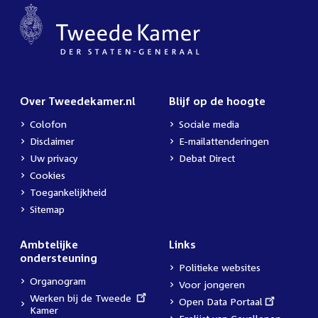
Over Tweedekamer.nl
Blijf op de hoogte
Colofon
Sociale media
Disclaimer
E-mailattenderingen
Uw privacy
Debat Direct
Cookies
Toegankelijkheid
Sitemap
Ambtelijke
Links
ondersteuning
Politieke websites
Organogram
Voor jongeren
External
Werken bij de Tweede
External
Open Data Portaal
link:
Kamer
link: