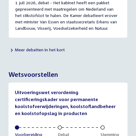
1 juli 2026, debat - Het kabinet heeft een pakket
gepresenteerd met maatregelen om Nederland van
het stikstofslot te halen. De Kamer debatteert erover
met minister Van Essen en staatssecretaris Erkens van
Landbouw, Visserij, Voedselzekerheid en Natuur.
Meer debatten in het kort
Wetsvoorstellen
Uitvoeringswet verordening
certificeringskader voor permanente
koolstofverwijderingen, koolstoflandbeheer
en koolstofopslag in producten
Voltooid:
Voorbereiding
Onvoltooid:
Debat
Onvoltooid:
Stemming