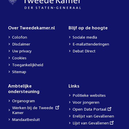
Over Tweedekamer.nl
Blijf op de hoogte
Colofon
Sociale media
Disclaimer
E-mailattenderingen
Uw privacy
Debat Direct
Cookies
Toegankelijkheid
Sitemap
Ambtelijke
Links
ondersteuning
Politieke websites
Organogram
Voor jongeren
External
Werken bij de Tweede
External
Open Data Portaal
link:
Kamer
link:
Erelijst van Gevallenen
Mandaatbesluit
External
Lijst van Gevallenen
link: