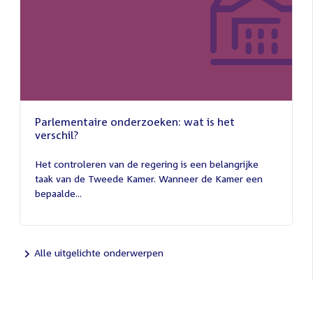
Parlementaire onderzoeken: wat is het
verschil?
13
juli
Het controleren van de regering is een belangrijke
2026
taak van de Tweede Kamer. Wanneer de Kamer een
bepaalde...
Alle uitgelichte onderwerpen