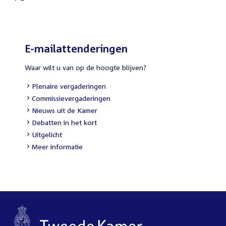
External
link:
E-mailattenderingen
Waar wilt u van op de hoogte blijven?
External
Plenaire vergaderingen
link:
External
Commissievergaderingen
link:
External
Nieuws uit de Kamer
link:
External
Debatten in het kort
link:
External
Uitgelicht
link:
Meer informatie