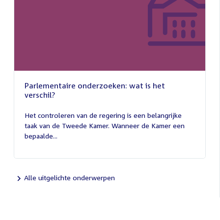
Parlementaire onderzoeken: wat is het
verschil?
13
juli
Het controleren van de regering is een belangrijke
2026
taak van de Tweede Kamer. Wanneer de Kamer een
bepaalde...
Alle uitgelichte onderwerpen