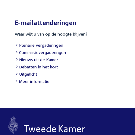
E-mailattenderingen
Waar wilt u van op de hoogte blijven?
External
Plenaire vergaderingen
link:
External
Commissievergaderingen
link:
External
Nieuws uit de Kamer
link:
External
Debatten in het kort
link:
External
Uitgelicht
link:
Meer informatie