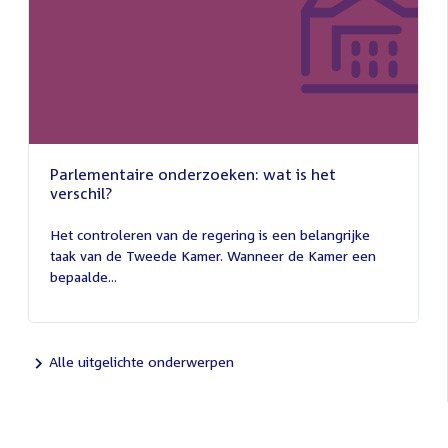
Parlementaire onderzoeken: wat is het
verschil?
13
juli
Het controleren van de regering is een belangrijke
2026
taak van de Tweede Kamer. Wanneer de Kamer een
bepaalde...
Alle uitgelichte onderwerpen