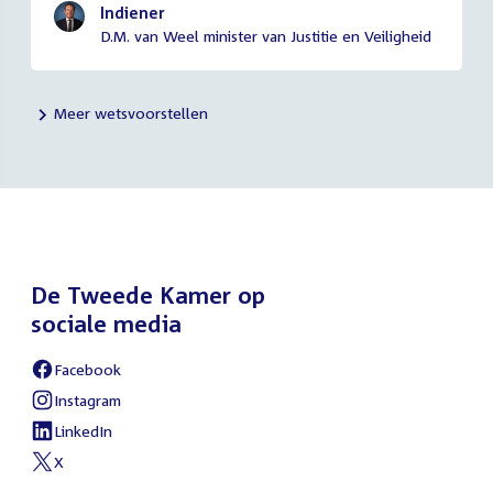
Indiener
D.M. van Weel minister van Justitie en Veiligheid
Meer wetsvoorstellen
De Tweede Kamer op
sociale media
Facebook
External
link:
Instagram
External
link:
LinkedIn
External
link:
X
External
link: