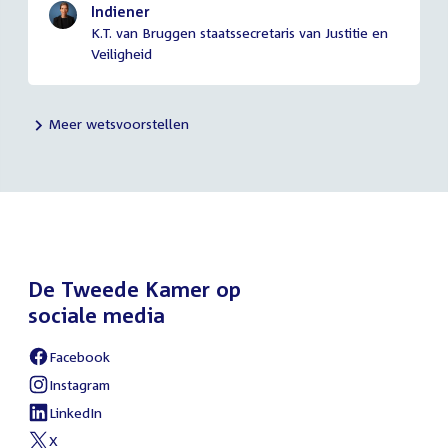
Indiener
K.T. van Bruggen staatssecretaris van Justitie en
Veiligheid
Meer wetsvoorstellen
De Tweede Kamer op
sociale media
Facebook
External
link:
Instagram
External
link:
LinkedIn
External
link:
X