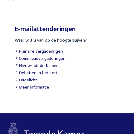
External
link:
E-mailattenderingen
Waar wilt u van op de hoogte blijven?
External
Plenaire vergaderingen
link:
External
Commissievergaderingen
link:
External
Nieuws uit de Kamer
link:
External
Debatten in het kort
link:
External
Uitgelicht
link:
Meer informatie