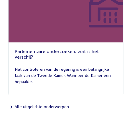
Parlementaire onderzoeken: wat is het
verschil?
13
juli
Het controleren van de regering is een belangrijke
2026
taak van de Tweede Kamer. Wanneer de Kamer een
bepaalde...
Alle uitgelichte onderwerpen