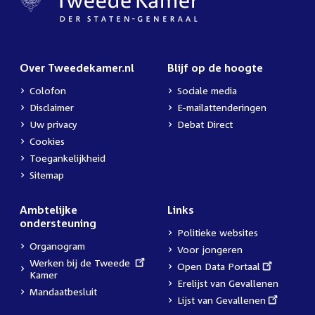
Over Tweedekamer.nl
Blijf op de hoogte
Colofon
Sociale media
Disclaimer
E-mailattenderingen
Uw privacy
Debat Direct
Cookies
Toegankelijkheid
Sitemap
Ambtelijke
Links
ondersteuning
Politieke websites
Organogram
Voor jongeren
External
Werken bij de Tweede
External
Open Data Portaal
link:
Kamer
link:
Erelijst van Gevallenen
Mandaatbesluit
External
Lijst van Gevallenen
link: