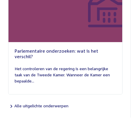
Parlementaire onderzoeken: wat is het
verschil?
13
juli
Het controleren van de regering is een belangrijke
2026
taak van de Tweede Kamer. Wanneer de Kamer een
bepaalde...
Alle uitgelichte onderwerpen