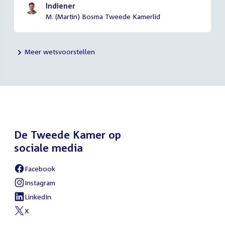
Indiener
M. (Martin) Bosma Tweede Kamerlid
Meer wetsvoorstellen
De Tweede Kamer op
sociale media
Facebook
External
link:
Instagram
External
link:
LinkedIn
External
link:
X
External
link: