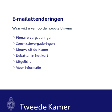
E-mailattenderingen
Waar wilt u van op de hoogte blijven?
External
Plenaire vergaderingen
link:
External
Commissievergaderingen
link:
External
Nieuws uit de Kamer
link:
External
Debatten in het kort
link:
External
Uitgelicht
link:
Meer informatie