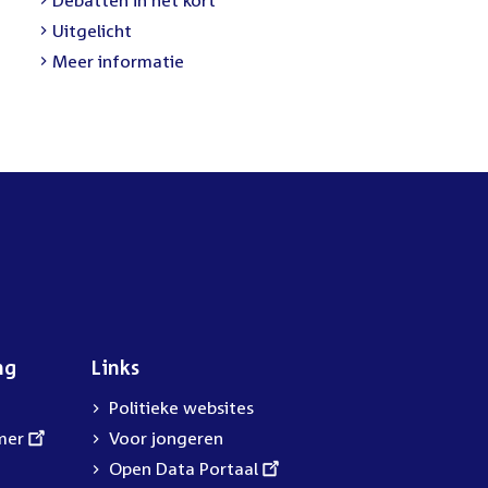
link:
External
Uitgelicht
link:
Meer informatie
ng
Links
Politieke websites
mer
Voor jongeren
External
Open Data Portaal