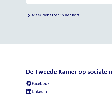
Meer debatten in het kort
De Tweede Kamer op sociale 
Facebook
External
link:
LinkedIn
External
link: