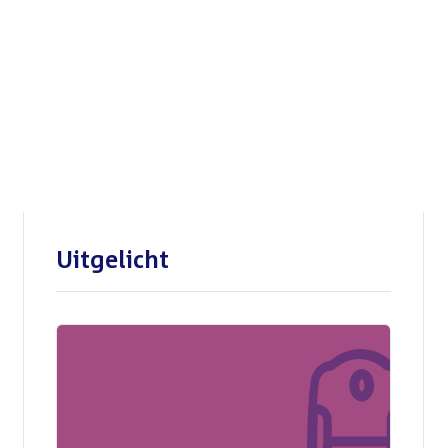
Openbare verhoren
parlementaire
enquêtecommissie Corona
Uitgelicht