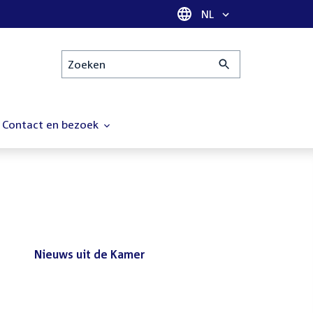
Taal selectie
NL
Zoeken
Contact en bezoek
Nieuws uit de Kamer
Nieuws
Bezoek de Tweede Kamer tijdens
uit
het reces