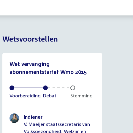
Wetsvoorstellen
Wet vervanging
abonnementstarief Wmo 2015
Voltooid:
Voorbereiding
Voltooid:
Debat
Onvoltooid:
Stemming
Indiener
V. Maeijer staatssecretaris van
Volksgezondheid, Welzijn en