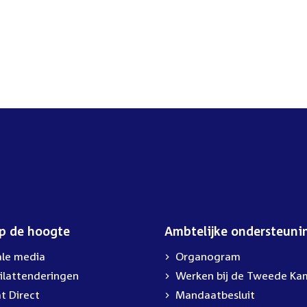
op de hoogte
Ambtelijke ondersteuni
ale media
Organogram
ilattenderingen
External
Werken bij de Tweede Ka
link:
t Direct
Mandaatbesluit