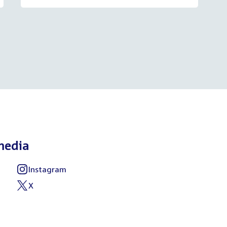
media
Instagram
External
link:
X
External
link: