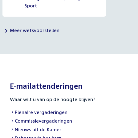
Sport
Meer wetsvoorstellen
E-mailattenderingen
Waar wilt u van op de hoogte blijven?
External
Plenaire vergaderingen
link:
External
Commissievergaderingen
link:
External
Nieuws uit de Kamer
link:
External
Debatten in het kort