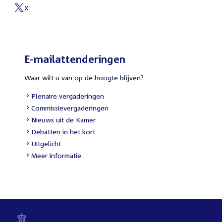
link:
X
External
link:
E-mailattenderingen
Waar wilt u van op de hoogte blijven?
External
Plenaire vergaderingen
link:
External
Commissievergaderingen
link:
External
Nieuws uit de Kamer
link:
External
Debatten in het kort
link:
External
Uitgelicht
link:
Meer informatie