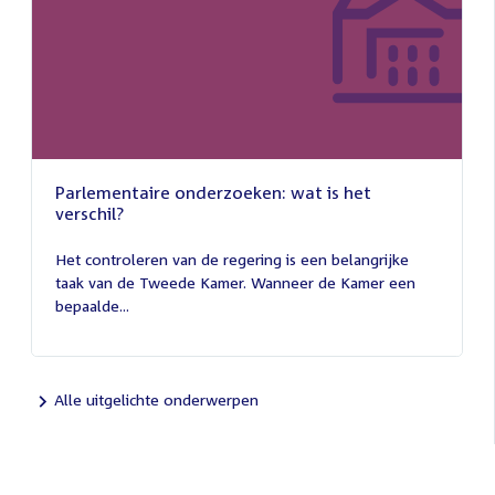
Parlementaire onderzoeken: wat is het
verschil?
13
juli
Het controleren van de regering is een belangrijke
2026
taak van de Tweede Kamer. Wanneer de Kamer een
bepaalde...
Alle uitgelichte onderwerpen