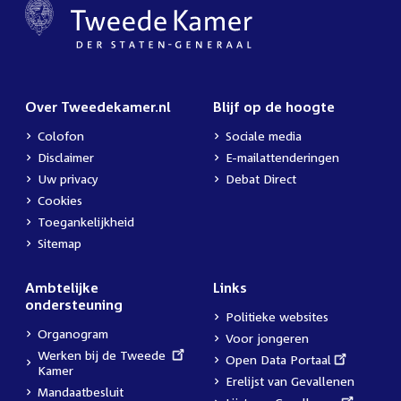
Over Tweedekamer.nl
Blijf op de hoogte
Colofon
Sociale media
Disclaimer
E-mailattenderingen
Uw privacy
Debat Direct
Cookies
Toegankelijkheid
Sitemap
Ambtelijke
Links
ondersteuning
Politieke websites
Organogram
Voor jongeren
External
Werken bij de Tweede
External
Open Data Portaal
link:
Kamer
link:
Erelijst van Gevallenen
Mandaatbesluit