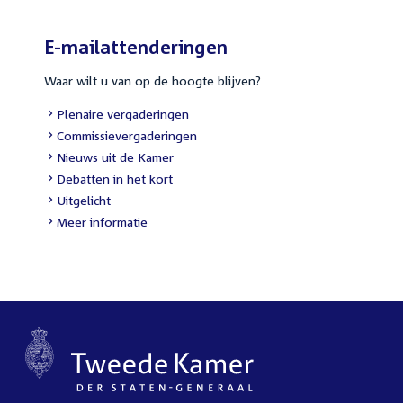
E-mailattenderingen
Waar wilt u van op de hoogte blijven?
External
Plenaire vergaderingen
link:
External
Commissievergaderingen
link:
External
Nieuws uit de Kamer
link:
External
Debatten in het kort
link:
External
Uitgelicht
link:
Meer informatie