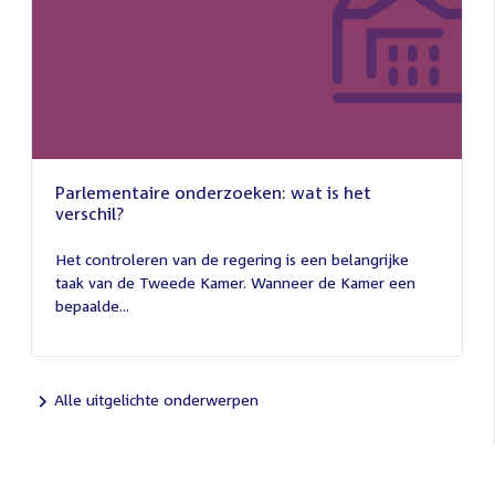
Parlementaire onderzoeken: wat is het
verschil?
13
juli
Het controleren van de regering is een belangrijke
2026
taak van de Tweede Kamer. Wanneer de Kamer een
bepaalde...
Alle uitgelichte onderwerpen