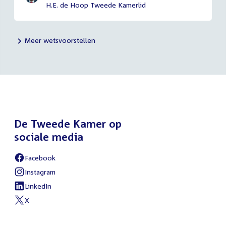
H.E. de Hoop Tweede Kamerlid
Meer wetsvoorstellen
De Tweede Kamer op
sociale media
Facebook
External
link:
Instagram
External
link:
LinkedIn
External
link:
X
External
link: